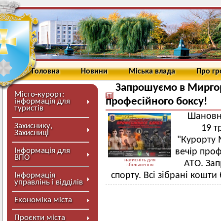
Головна
Новини
Міська влада
Про г
Запрошуємо в Миргор
Місто-курорт:
професійного боксу!
інформація для
туристів
Шановні
Захиснику,
19 т
Захисниці
"Курорту 
Інформація для
вечір проф
ВПО
натисніть для
АТО. Зап
збільшення
спорту. Всі зібрані кошт
Інформація
управлінь і відділів
Економіка міста
Проєкти міста