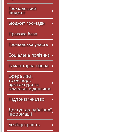
Громадський
бюджет
Бюджет громади
Правова база
Громадська участь
Соціальна політика
Гуманітарна сфера
Сфера ЖКГ,
транспорт,
архітектура та
земельні відносини
Підприємництво
Доступ до публічної
інформації
Безбар’єрність