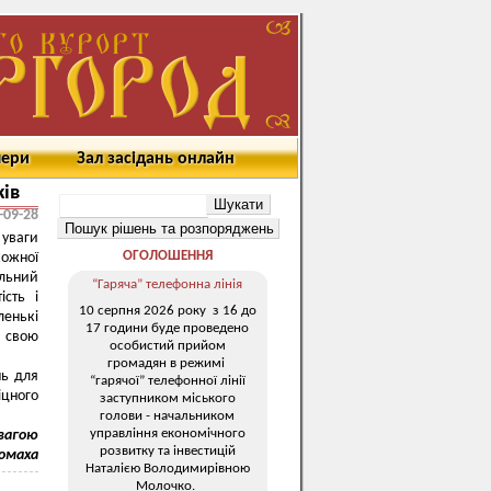
мери
Зал засідань онлайн
ків
-09-28
 уваги
ОГОЛОШЕННЯ
ожної
льний
“Гаряча” телефонна лінія
ість і
10 серпня 2026 року з 16 до
енькі
17 години буде проведено
 свою
особистий прийом
громадян в режимі
нь для
“гарячої” телефонної лінії
іцного
заступником міського
голови - начальником
управління економічного
овагою
розвитку та інвестицій
ломаха
Наталією Володимирівною
Молочко.