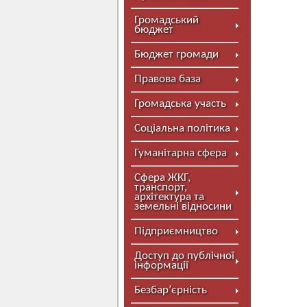
Громадський
бюджет
Бюджет громади
Правова база
Громадська участь
Соціальна політика
Гуманітарна сфера
Сфера ЖКГ,
транспорт,
архітектура та
земельні відносини
Підприємництво
Доступ до публічної
інформації
Безбар’єрність