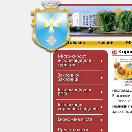
Головна
Новини
Мі
З про
Місто-курорт:
інформація для
туристів
Захиснику,
Захисниці
натисн
збіл
Інформація для
миргородц
ВПО
Батьківщину
Упевнен
Інформація
малюків у 
управлінь і відділів
здоров’я, д
Економіка міста
Проєкти міста