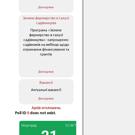
Докладніше
Зелене фермерство в галузі
садівництва
Програма «Зелене
фермерство в галузі
садівництва»: запрошуємо
садівників на вебінар щодо
отримання фінансування та
грантів
Докладніше
Вакансії
Актуальні вакансії
Докладніше
Архів оголошень
Poll ID
0
does not exist.