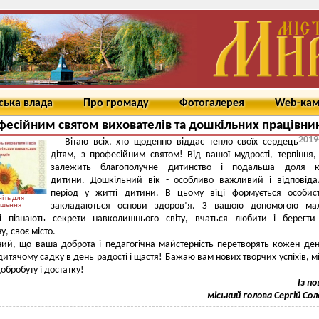
ська влада
Про громаду
Фотогалерея
Web-ка
фесійним святом вихователів та дошкільних працівни
2019
Вітаю всіх, хто щоденно віддає тепло своїх сердець
дітям, з професійним святом! Від вашої мудрості, терпіння,
залежить благополучне дитинство і подальша доля к
дитини.
Дошкільний вік - особливо важливий і відповіда
період у житті дитини. В цьому віці формується особист
іть для
закладаються основи здоров’я. З вашою допомогою мал
ьшення
і пізнають секрети навколишнього світу, вчаться любити і берегти
, своє місто.
ий, що ваша доброта і педагогічна майстерність перетворять кожен де
дитячому садку в день радості і щастя! Бажаю вам нових творчих успіхів, м
обробуту і достатку!
Із п
міський голова Сергій Со