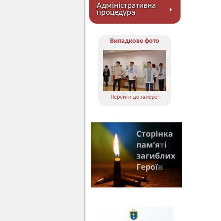
Адміністративна
процедура
Випадкове фото
Перейти до галереї