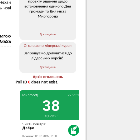
проєкту рішення щодо
 Нехай
встановлення єдиного Дня
ь нові
громади та Дня міста
Миргорода
Докладніше
овагою
ЛОМАХА
Оголошено лідерські курси
Запрошуємо долучитися до
лідерських курсів!
Докладніше
Архів оголошень
Poll ID
0
does not exist.