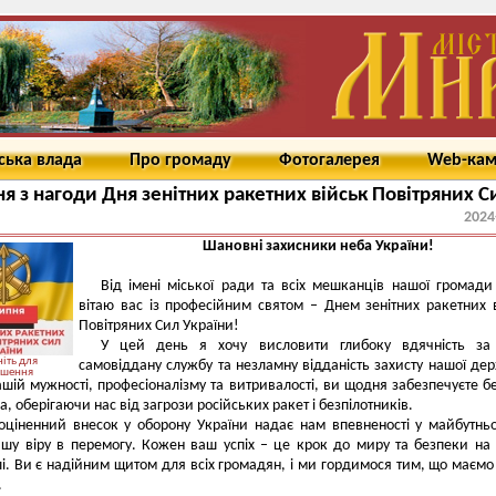
ська влада
Про громаду
Фотогалерея
Web-ка
ня з нагоди Дня зенітних ракетних військ Повітряних С
2024
Шановні захисники неба України!
Від імені міської ради та всіх мешканців нашої громад
вітаю вас із професійним святом – Днем зенітних ракетних 
Повітряних Сил України!
У цей день я хочу висловити глибоку вдячність за
іть для
самовіддану службу та незламну відданість захисту нашої де
ьшення
шій мужності, професіоналізму та витривалості, ви щодня забезпечуєте б
, оберігаючи нас від загрози російських ракет і безпілотників.
ціненний внесок у оборону України надає нам впевненості у майбутнь
шу віру в перемогу. Кожен ваш успіх – це крок до миру та безпеки на
лі. Ви є надійним щитом для всіх громадян, і ми гордимося тим, що маємо
.