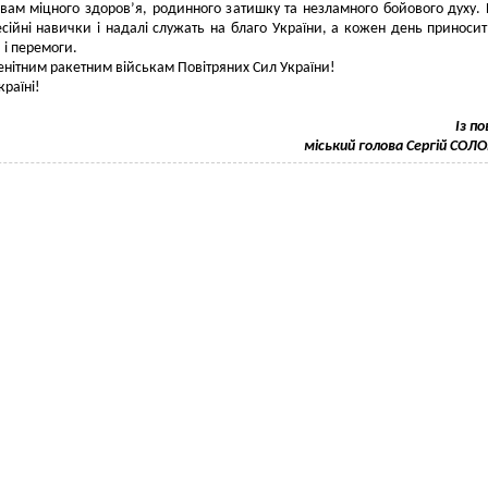
ам міцного здоров’я, родинного затишку та незламного бойового духу.
сійні навички і надалі служать на благо України, а кожен день приносит
 і перемоги.
енітним ракетним військам Повітряних Сил України!
країні!
Із п
міський голова Сергій СО