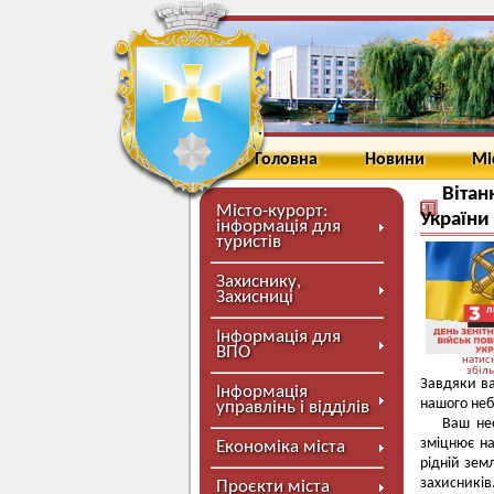
Головна
Новини
Мі
Вітан
Місто-курорт:
України
інформація для
туристів
Захиснику,
Захисниці
Інформація для
ВПО
натисн
збіл
Завдяки ва
Інформація
нашого неба
управлінь і відділів
Ваш нео
зміцнює на
Економіка міста
рідній зем
захисників
Проєкти міста