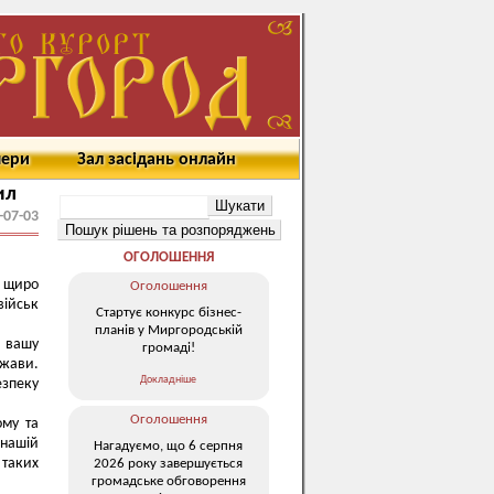
мери
Зал засідань онлайн
ил
-07-03
ОГОЛОШЕННЯ
и щиро
Оголошення
військ
Стартує конкурс бізнес-
планів у Миргородській
 вашу
громаді!
ржави.
Докладніше
езпеку
Оголошення
ому та
 нашій
Нагадуємо, що 6 серпня
 таких
2026 року завершується
громадське обговорення