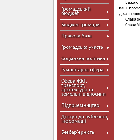
Бажаю в
ваші профе
Громадський
бюджет
досягнення
Слава з
Бюджет громади
Слава У
Правова база
Громадська участь
Соціальна політика
Гуманітарна сфера
Сфера ЖКГ,
транспорт,
архітектура та
земельні відносини
Підприємництво
Доступ до публічної
інформації
Безбар’єрність