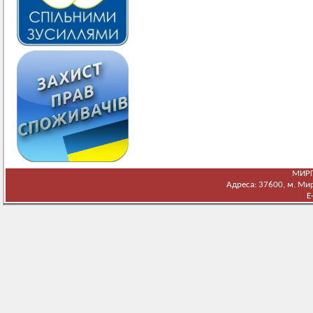
МИРГ
Адреса: 37600, м. Мирг
E