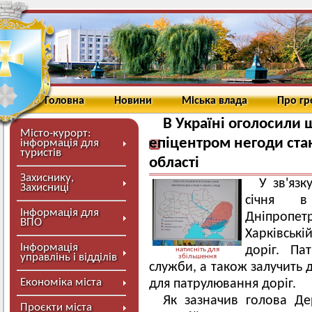
Головна
Новини
Міська влада
Про г
В Україні оголосили
Місто-курорт:
епіцентром негоди ста
інформація для
туристів
області
Захиснику,
У зв'яз
Захисниці
січня в
Інформація для
Дніпропет
ВПО
Харківськ
Інформація
доріг. Па
натисніть для
управлінь і відділів
збільшення
служби, а також залучить 
Економіка міста
для патрулювання доріг.
Як зазначив голова Д
Проєкти міста