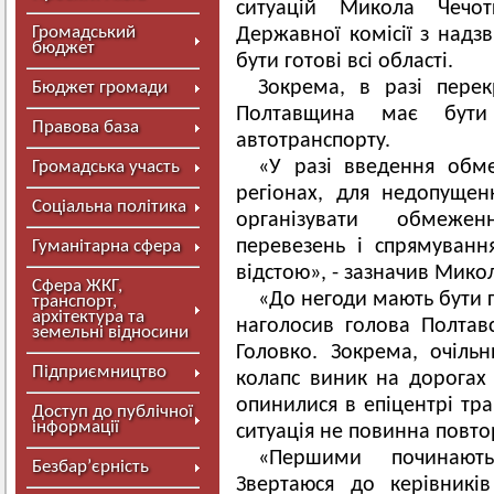
ситуацій Микола Чечот
Громадський
Державної комісії з надз
бюджет
бути готові всі області.
Зокрема, в разі перекр
Бюджет громади
Полтавщина має бути
Правова база
автотранспорту.
«У разі введення обме
Громадська участь
регіонах, для недопущен
Соціальна політика
організувати обмеже
перевезень і спрямуванн
Гуманітарна сфера
відстою», - зазначив Микол
Сфера ЖКГ,
«До негоди мають бути г
транспорт,
архітектура та
наголосив голова Полтавс
земельні відносини
Головко. Зокрема, очіль
Підприємництво
колапс виник на дорогах
опинилися в епіцентрі тра
Доступ до публічної
інформації
ситуація не повинна повто
«Першими починают
Безбар’єрність
Звертаюся до керівникі