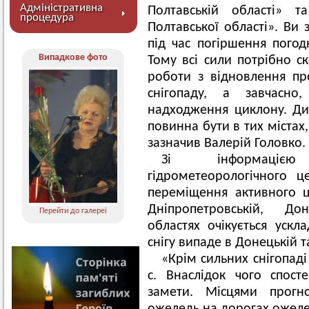
Адміністративна
Полтавській області» т
процедура
Полтавської області». Ви 
під час погіршення пого
Випадкове фото
Тому всі сили потрібно с
роботи з відновлення пр
снігопаду, а завчасно
надходження циклону. Дис
повинна бути в тих містах
зазначив Валерій Головко
Зі інформацією
гідрометеорологічного ц
переміщення активного ци
Дніпропетровській, Дон
Перейти до галереї
областях очікується уск
снігу випаде в Донецькій т
«Крім сильних снігопаді
с. Внаслідок чого спосте
замети. Місцями прогно