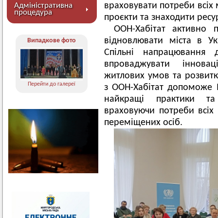
враховувати потреби всіх
Адміністративна
процедура
проєкти та знаходити ресур
ООН-Хабітат активно 
відновлювати міста в Ук
Випадкове фото
Спільні напрацювання 
впроваджувати іннова
житлових умов та розвитку
Перейти до галереї
з ООН-Хабітат допоможе 
найкращі практики та
враховуючи потреби всіх
переміщених осіб.