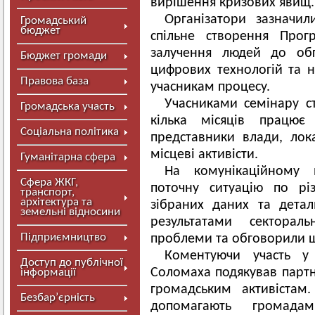
вирішення кризових явищ.
Організатори зазначи
Громадський
бюджет
спільне створення Прог
залучення людей до обг
Бюджет громади
цифрових технологій та 
Правова база
учасникам процесу.
Учасниками семінару с
Громадська участь
кілька місяців працює
Соціальна політика
представники влади, лок
місцеві активісти.
Гуманітарна сфера
На комунікаційному 
Сфера ЖКГ,
поточну ситуацію по рі
транспорт,
архітектура та
зібраних даних та детал
земельні відносини
результатами секторал
Підприємництво
проблеми та обговорили ш
Коментуючи участь у 
Доступ до публічної
Соломаха подякував партн
інформації
громадським активістам
Безбар’єрність
допомагають громада