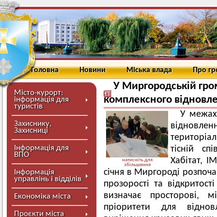
Головна
Новини
Міська влада
Про г
У Миргородській гро
Місто-курорт:
комплексного відновле
інформація для
туристів
У межах
Захиснику,
відновленн
Захисниці
територіа
Інформація для
тісній сп
ВПО
Хабітат, І
натисніть для
збільшення
січня в Миргороді розпоча
Інформація
управлінь і відділів
прозорості та відкритост
визначає просторові, мі
Економіка міста
пріоритети для віднов
Проєкти міста