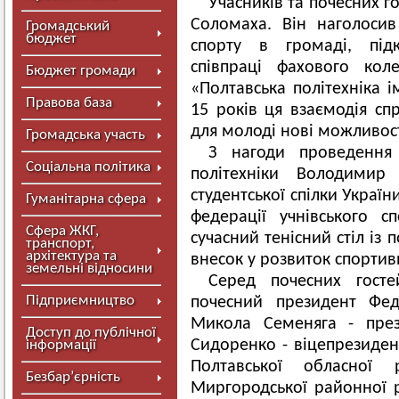
Учасників та почесних г
Соломаха
. Він наголоси
Громадський
бюджет
спорту в громаді, підк
співпраці фахового ко
Бюджет громади
«Полтавська політехніка 
Правова база
15 років ця взаємодія сп
для молоді нові можливост
Громадська участь
З нагоди проведення
Соціальна політика
політехніки Володимир
студентської спілки Україн
Гуманітарна сфера
федерації учнівського 
Сфера ЖКГ,
сучасний тенісний стіл із
транспорт,
архітектура та
внесок у розвиток спортив
земельні відносини
Серед почесних гост
Підприємництво
почесний президент Феде
Микола Семеняга - през
Доступ до публічної
Сидоренко - віцепрезидент
інформації
Полтавської обласної
Безбар’єрність
Миргородської районної р