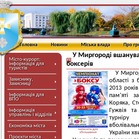
Головна
Новини
Міська влада
Про г
У Миргороді вшанувал
Місто-курорт:
боксерів
інформація для
туристів
У
Мирго
Захиснику,
області з 
Захисниці
2013 рокі
Інформація для
пам’яті з
ВПО
Коряка, Ст
Гужвія та
Інформація
управлінь і відділів
турніру 
вболівальн
Економіка міста
натисніть для
України х
збільшення
Проєкти міста