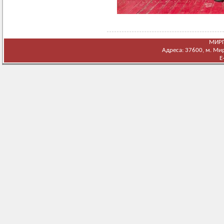
МИРГ
Адреса: 37600, м. Мирг
E