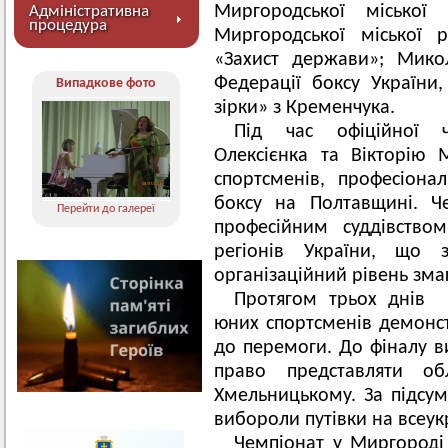
Миргородської міської
Адміністративна
процедура
Миргородської міської 
«Захист держави»; Мико
Федерації боксу України,
Випадкове фото
зірки» з Кременчука.
Під час офіційної 
Олексієнка та Вікторію 
спортсменів, професіона
боксу на Полтавщині. Ч
Перейти до галереї
професійним суддівством
регіонів України, що з
організаційний рівень зма
Протягом трьох днів 
юних спортсменів демонст
до перемоги. До фіналу ви
право представляти об
Хмельницькому. За підсум
вибороли путівки на всеук
Чемпіонат у Миргороді 