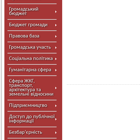
Громадський
бюджет
Бюджет громади
Правова база
Громадська участь
Соціальна політика
Гуманітарна сфера
Сфера ЖКГ,
транспорт,
архітектура та
земельні відносини
Підприємництво
Доступ до публічної
інформації
Безбар’єрність