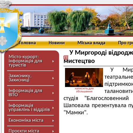
Головна
Новини
Міська влада
Про г
У Миргороді відродж
Місто-курорт:
мистецтво
інформація для
туристів
У Мирг
Захиснику,
театрал
Захисниці
підтримко
натисніть для
Інформація для
талановити
збільшення
ВПО
студія "Благословенний
Шаповала презентувала пу
Інформація
управлінь і відділів
"Мамки".
Економіка міста
Проєкти міста