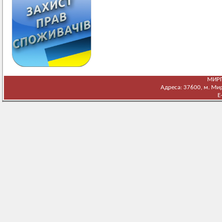
МИРГ
Адреса: 37600, м. Мирг
E