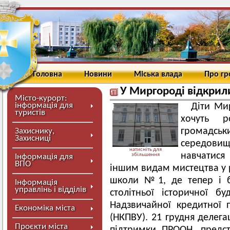
Головна
Новини
Міська влада
Про г
У Миргороді відкрил
Місто-курорт:
інформація для
Діти Мир
туристів
хочуть р
громадс
Захиснику,
Захисниці
середови
натисніть для
навчатися
збільшення
Інформація для
ВПО
іншим видам мистецтва у 
школи №1, де тепер і б
Інформація
управлінь і відділів
столітньої історичної б
Надзвичайної кредитної 
Економіка міста
(НКПВУ). 21 грудня делега
Проєкти міста