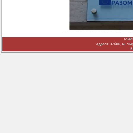
МИРГ
Адреса: 37600, м. Мирг
E