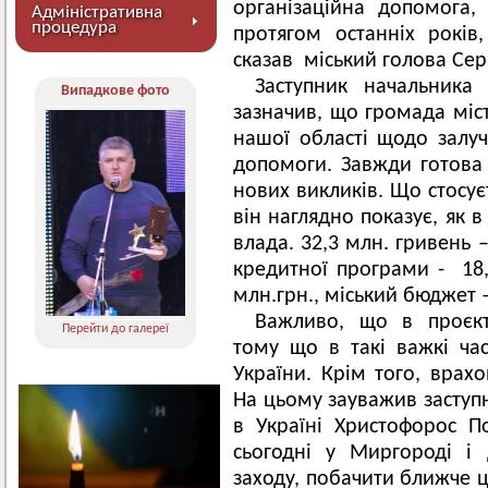
організаційна допомога,
Адміністративна
процедура
протягом останніх років
сказав міський голова Сер
Заступник начальника
Випадкове фото
зазначив, що громада міс
нашої області щодо залуч
допомоги. Завжди готова
нових викликів. Що стосуєт
він наглядно показує, як 
влада. 32,3 млн. гривень 
кредитної програми - 18,
млн.грн., міський бюджет –
Важливо, що в проєкті
Перейти до галереї
тому що в такі важкі ча
України. Крім того, врахо
На цьому зауважив заступ
в Україні Христофорос П
сьогодні у Миргороді і 
заходу, побачити ближче ц