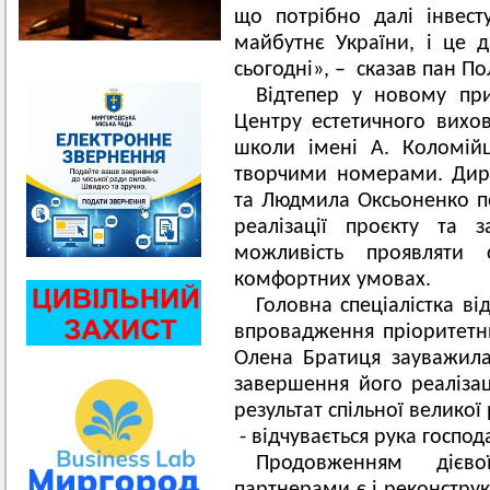
що потрібно далі інвест
майбутнє України, і це 
сьогодні», – сказав пан Пол
Відтепер у новому пр
Центру естетичного вихо
школи імені А. Коломійц
творчими номерами. Дир
та Людмила Оксьоненко по
реалізації проєкту та 
можливість проявляти 
комфортних умовах.
Головна спеціалістка ві
впровадження пріоритетни
Олена Братиця зауважил
завершення його реалізац
результат спільної велико
- відчувається рука господ
Продовженням дієв