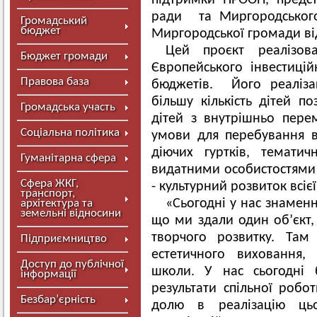
підтримки ПРООН, предст
ради та Миргородськог
Громадський
бюджет
Миргородської громади ві
Цей проєкт реалізов
Бюджет громади
Європейського інвестицій
Правова база
бюджетів. Його реаліза
більшу кількість дітей п
Громадська участь
дітей з внутрішньо пере
Соціальна політика
умови для перебування в
діючих гуртків, тематичн
Гуманітарна сфера
видатними особистостями я
Сфера ЖКГ,
- культурний розвиток всіє
транспорт,
«Сьогодні у нас знаменн
архітектура та
земельні відносини
що ми здали один об’єкт, 
творчого розвитку. Там
Підприємництво
естетичного виховання
Доступ до публічної
школи. У нас сьогодні 
інформації
результати спільної робо
Безбар’єрність
долю в реалізацію цьо