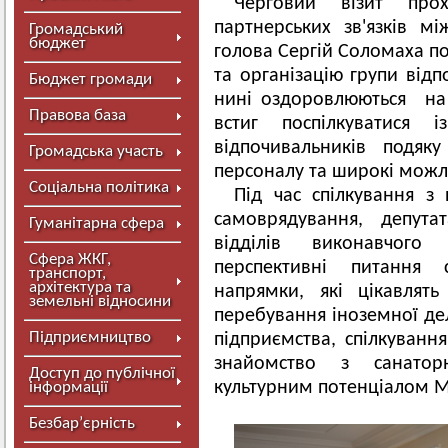
Черговий візит про
партнерських зв'язків м
Громадський
бюджет
голова Сергій Соломаха по
та організацію групи відп
Бюджет громади
нині оздоровлюються на 
Правова база
встиг поспілкуватися
відпочивальників подяк
Громадська участь
персоналу та широкі можл
Соціальна політика
Під час спілкування з
самоврядування, депута
Гуманітарна сфера
відділів виконавчого
Сфера ЖКГ,
перспективні питання 
транспорт,
архітектура та
напрямки, які цікавлять
земельні відносини
перебування іноземної дел
Підприємництво
підприємства, спілкування
знайомство з санаторн
Доступ до публічної
культурним потенціалом 
інформації
Безбар’єрність