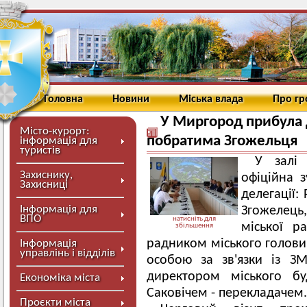
Головна
Новини
Міська влада
Про г
У Миргород прибула д
Місто-курорт:
побратима Згожельця
інформація для
туристів
У залі 
Захиснику,
офіційна з
Захисниці
делегації:
Інформація для
Згожелец
ВПО
натисніть для
міської р
збільшення
радником міського голови
Інформація
управлінь і відділів
особою за зв'язки із З
директором міського бу
Економіка міста
Саковічем - перекладачем.
Проєкти міста