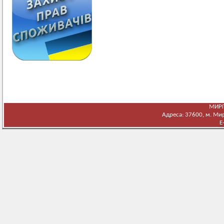
МИРГ
Адреса: 37600, м. Мирг
E