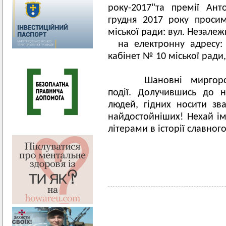
року-2017"та премії Ан
грудня 2017 року проси
міської ради: вул. Незалеж
на електронну адрес
кабінет № 10 міської ради,
Шановні миргородці!
події. Долучившись до 
людей, гідних носити зв
найдостойніших! Нехай і
літерами в історії славног