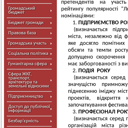
претендентів на участь
Громадський
рейтингу популярності "
бюджет
номінаціями:
ПІДПРИЄМСТВО РО
Бюджет громади
(визначається підпр
Правова база
міста, незалежно від 
яке досягло помітних 
Громадська участь
обсяги та темпи рост
Соціальна політика
допущено скорочення 
має заборгованості з ви
Гуманітарна сфера
ПОДІЯ РОКУ
Сфера ЖКГ,
(визначається сере
транспорт,
архітектура та
значущістю примножу
земельні відносини
піднесенню іміджу міста
Підприємництво
проектів, відкриття 
започаткування фестивал
Доступ до публічної
інформації
ПРОФЕСІОНАЛ РОК
(визначається серед 
Безбар’єрність
організацій міста рі