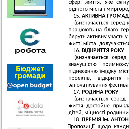
сфері життя, яке сягн
рідного міста і миргоро
АКТИВНА ГРОМАДС
(визначається серед 
працюють на благо тер
беруть активну участь у
житті міста, долучаютьс
ВІДКРИТТЯ РОКУ
(визначається сере
значущістю примножу
піднесенню іміджу міста
проектів, відкриття 
започаткування фестивал
РОДИНА РОКУ
(визначається серед
життя достойне прикл
дітей, міцності родинних
ПРЕМІЯ ім. АНТО
Пропозиції щодо канди