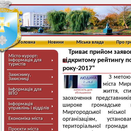
Головна
Новини
Міська влада
Про г
Триває прийом заявок
Місто-курорт:
відкритому рейтингу п
інформація для
туристів
року-2017"
Захиснику,
З метою
Захисниці
міста Мирг
Інформація для
натисніть для
життя, ст
ВПО
збільшення
заохочення представник
Інформація
широке громадське в
управлінь і відділів
Миргородської міської
Економіка міста
організаціям, устан
територіальної громади
Проєкти міста