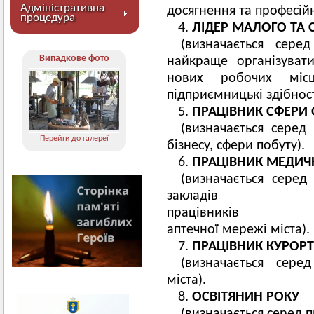
Адміністративна
досягнення та професійні
процедура
ЛІДЕР МАЛОГО ТА 
(визначається сере
Випадкове фото
найкраще організуват
нових робочих місц
підприємницькі здібност
ПРАЦІВНИК СФЕРИ
(визначається серед 
Перейти до галереї
бізнесу, сфери побуту).
ПРАЦІВНИК МЕДИЧ
(визначається серед
закл
прац
аптечної мережі міста).
ПРАЦІВНИК КУРОР
(визначається сере
міста).
ОСВІТЯНИН РОКУ