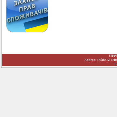
МИРГ
Адреса: 37600, м. Мирг
E