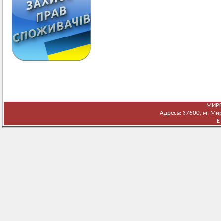
МИРГ
Адреса: 37600, м. Мирг
E