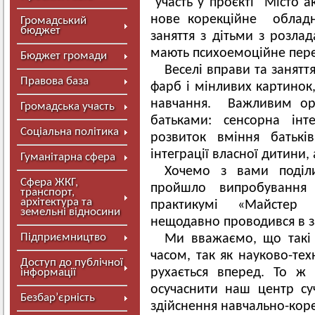
участь у проєкті "Місто а
нове корекційне облад
Громадський
бюджет
заняття з дітьми з розлад
мають психоемоційне пере
Бюджет громади
Веселі вправи та занятт
Правова база
фарб і мінливих картинок,
навчання. Важливим орі
Громадська участь
батьками: сенсорна інт
Соціальна політика
розвиток вміння батькі
інтеграції власної дитини, 
Гуманітарна сфера
Хочемо з вами поділ
Сфера ЖКГ,
пройшло випробування 
транспорт,
архітектура та
практикумі «Майстер 
земельні відносини
нещодавно проводився в за
Підприємництво
Ми вважаємо, що такі 
часом, так як науково-тех
Доступ до публічної
рухається вперед. То ж
інформації
осучаснити наш центр су
Безбар’єрність
здійснення навчально-коре