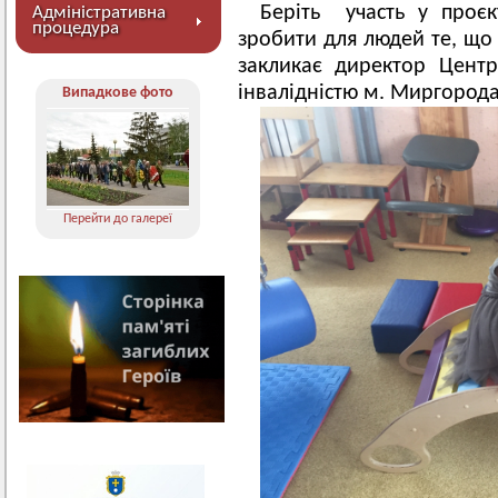
Беріть участь у проє
Адміністративна
процедура
зробити для людей те, що в
закликає директор Цент
інвалідністю м. Миргорода
Випадкове фото
Перейти до галереї