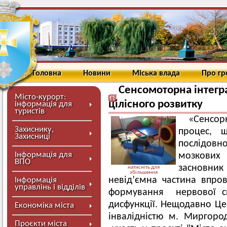
Головна
Новини
Міська влада
Про г
Сенсомоторна інтегр
Місто-курорт:
цілісного розвитку
інформація для
туристів
«Сенсор
Захиснику,
процес, щ
Захисниці
послідовно
Інформація для
мозкових 
ВПО
засновни
натисніть для
збільшення
невід’ємна частина впр
Інформація
управлінь і відділів
формування нервової си
дисфункції. Нещодавно Цен
Економіка міста
інвалідністю м. Миргор
Проєкти міста