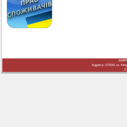
МИРГ
Адреса: 37600, м. Мирг
E