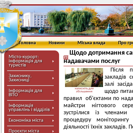
Головна
Новини
Міська влада
Про г
Щодо дотримання сан
Місто-курорт:
надавачами послуг
інформація для
туристів
Після 
Захиснику,
закладів 
Захисниці
залі засід
натисніть для
Інформація для
щодо пита
збільшення
ВПО
правил об'єктами по над
майстри нігтового сер
Інформація
управлінь і відділів
зустрілися із членами 
процедуру моніторингу
Економіка міста
діяльності їхніх закладів. 
Проєкти міста