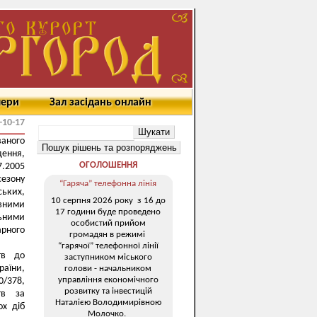
мери
Зал засідань онлайн
-10-17
аного
дення,
ОГОЛОШЕННЯ
7.2005
сезону
“Гаряча” телефонна лінія
ьких,
10 серпня 2026 року з 16 до
вними
17 години буде проведено
льними
особистий прийом
рного
громадян в режимі
“гарячої” телефонної лінії
тв до
заступником міського
раїни,
голови - начальником
управління економічного
0/378,
розвитку та інвестицій
тв за
Наталією Володимирівною
ох діб
Молочко.