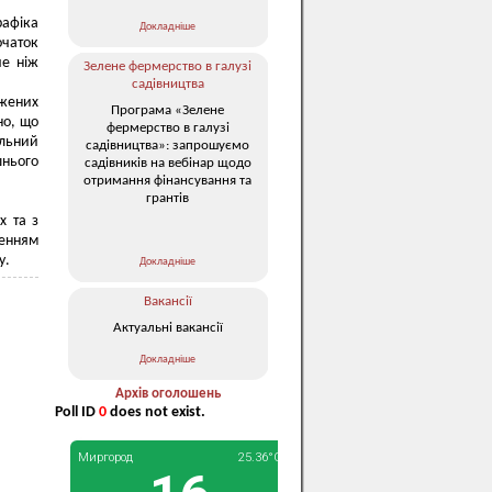
рафіка
Докладніше
чаток
че ніж
Зелене фермерство в галузі
садівництва
джених
Програма «Зелене
но, що
фермерство в галузі
альний
садівництва»: запрошуємо
шнього
садівників на вебінар щодо
отримання фінансування та
грантів
х та з
енням
у.
Докладніше
Вакансії
Актуальні вакансії
Докладніше
Архів оголошень
Poll ID
0
does not exist.