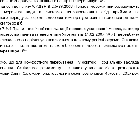
бова температура зовнішнього повітря не перевищує +8°С.
відності до пункту 9.7 ДБН В.2.5-39:2008 «Теплові мережі» при розрахунку г
ур мережної води в системах теплопостачання слід приймати по
ного періоду за середньодобової температури зовнішнього повітря ниж
ом трьох діб.
 7.9.4 Правил технічної експлуатації теплових установок і мереж, затвер
ністерства палива та енергетики України від 14.02.2007 № 71, передбаче
алювального періоду установлюється в кожному регіоні окремо. Опалюв
чинається, коли протягом трьох діб середня добова температура зовні
 перевищує +8°С.
мо, що для комфортного перебування у освітніх і соціальних заклада
онання Санітарного регламенту, в таких установах міста розпорядж
олови Сергія Соломахи опалювальний сезон розпочався 4 жовтня 2017 рок