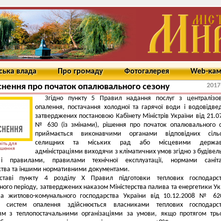
ська влада
Про громаду
Фотогалерея
Web-ка
2017
снення про початок опалювального сезону
Згідно пункту 5 Правил надання послуг з централізов
опалення, постачання холодної та гарячої води і водовідве
затверджених постановою Кабінету Міністрів України від 21.0
№ 630 (із змінами), рішення про початок опалювального 
приймається виконавчими органами відповідних сільс
селищних та міських рад або місцевими держа
іть для
ьшення
адміністраціями виходячи з кліматичних умов згідно з будіве
 правилами, правилами технічної експлуатації, нормами саніта
ства та іншими нормативними документами.
ставі пункту 4 розділу X Правил підготовки теплових господарс
ого періоду, затверджених наказом Міністерства палива та енергетики Ук
тва житлово-комунального господарства України від 10.12.2008 № 62
я систем опалення здійснюється власниками теплових господарс
ям з теплопостачальними організаціями за умови, якщо протягом трь