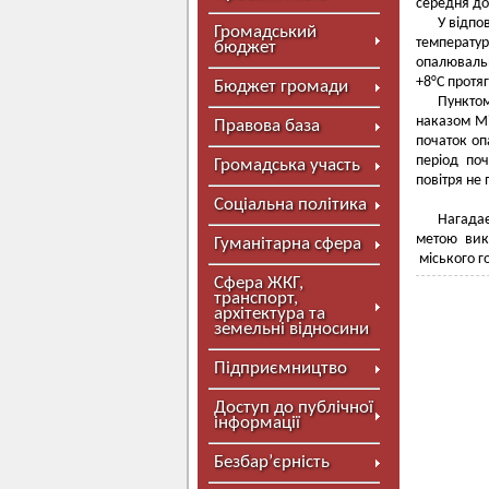
середня до
У відпо
Громадський
температ
бюджет
опалюваль
+8°С протяг
Бюджет громади
Пунктом
наказом Мі
Правова база
початок оп
період по
Громадська участь
повітря не
Соціальна політика
Нагадає
метою вик
Гуманітарна сфера
міського г
Сфера ЖКГ,
транспорт,
архітектура та
земельні відносини
Підприємництво
Доступ до публічної
інформації
Безбар’єрність