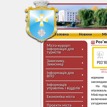
Головна
Новини
Мі
Роз’я
Місто-курорт:
інформація для
туристів
Захиснику,
Захисниці
натисн
збіл
Інформація для
ВПО
нормами і
законодав
Інформація
На під
управлінь і відділів
опалювальн
Міністерс
Економіка міста
включенн
узгодженн
Проєкти міста