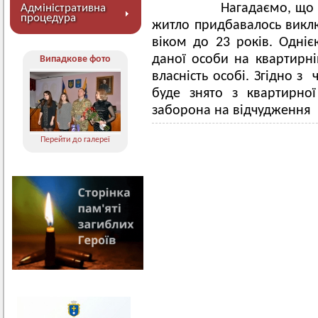
Нагадаємо, що відп
Адміністративна
процедура
житло придбавалось виключ
віком до 23 років. Одні
даної особи на квартирні
Випадкове фото
власність особі. Згідно з
буде знято з квартирно
заборона на відчудження н
Перейти до галереї