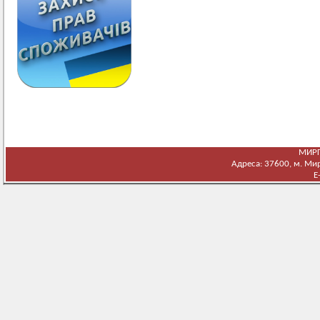
МИРГ
Адреса: 37600, м. Мирг
E