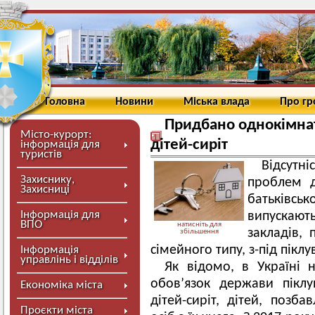
Головна
Новини
Міська влада
Про г
Придбано однокімнат
Місто-курорт:
дітей-сиріт
інформація для
туристів
Відсутні
Захиснику,
проблем дл
Захисниці
батьківсько
Інформація для
випускают
ВПО
натисніть для
закладів, 
збільшення
сімейного типу, з-під піклу
Інформація
управлінь і відділів
Як відомо, в Україні 
обов’язок держави пікл
Економіка міста
дітей-сиріт, дітей, позба
Проєкти міста