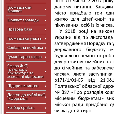
осіб з їх числа. З 2017 ро
даному питанні. Завдяки
Громадський
бюджет
місто придбало три одн
житло для дітей-сиріт та
Бюджет громади
піклування, осіб із їх числа.
Правова база
У 2018 році на викона
України від 15 листопад
Громадська участь
затвердження Порядку та у
Соціальна політика
державного бюджету м
будівельно-ремонтні роб
Гуманітарна сфера
для розвитку сімейних та
Сфера ЖКГ,
до сімейних, та забезпече
транспорт,
архітектура та
числа», листа заступни
земельні відносини
6171/1/01-05 від 21.06
Підприємництво
Полтавської обласної держа
№ 837 «Про розподіл кошт
Доступ до публічної
місцевим бюджетам» вик
інформації
міської ради придбано о
Безбар’єрність
числа дітей-сиріт.