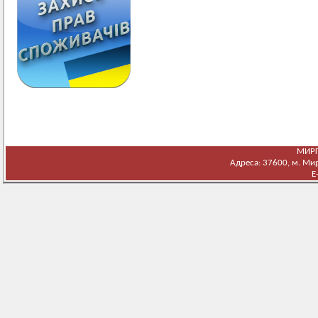
МИРГ
Адреса: 37600, м. Мирг
E