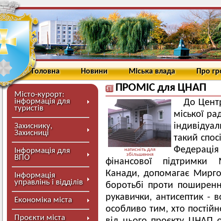
Головна
Новини
Міська влада
Про г
ПРОМІС для ЦНАП
Місто-курорт:
інформація для
До Цент
туристів
міської ра
індивідуал
Захиснику,
Захисниці
такий спос
Федерація
Інформація для
натисніть для
збільшення
ВПО
фінансової підтримки 
Канади, допомагає Мирго
Інформація
управлінь і відділів
боротьбі проти поширенн
рукавички, антисептик - в
Економіка міста
особливо тим, хто постійн
Проєкти міста