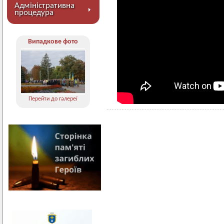
Адміністративна
процедура
Випадкове фото
Перейти до галереї