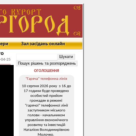
мери
Зал засідань онлайн
го
-04-25
ОГОЛОШЕННЯ
“Гаряча” телефонна лінія
10 серпня 2026 року з 16 до
17 години буде проведено
особистий прийом
громадян в режимі
“гарячої” телефонної лінії
заступником міського
голови - начальником
управління економічного
розвитку та інвестицій
Наталією Володимирівною
Молочко.