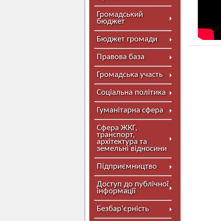
Громадський
бюджет
Бюджет громади
Правова база
Громадська участь
Соціальна політика
Гуманітарна сфера
Сфера ЖКГ,
транспорт,
архітектура та
земельні відносини
Підприємництво
Доступ до публічної
інформації
Безбар’єрність