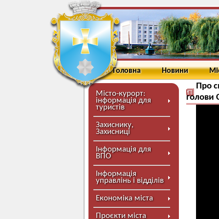
Головна
Новини
Мі
Про с
Місто-курорт:
голови 
інформація для
туристів
Захиснику,
Захисниці
Інформація для
ВПО
Інформація
управлінь і відділів
Економіка міста
Проєкти міста