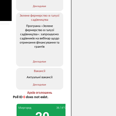
Докладніше
Зелене фермерство в галузі
садівництва
Програма «Зелене
фермерство в галузі
садівництва»: запрошуємо
садівників на вебінар щодо
отримання фінансування та
грантів
Докладніше
Вакансії
Актуальні вакансії
Докладніше
Архів оголошень
Poll ID
0
does not exist.