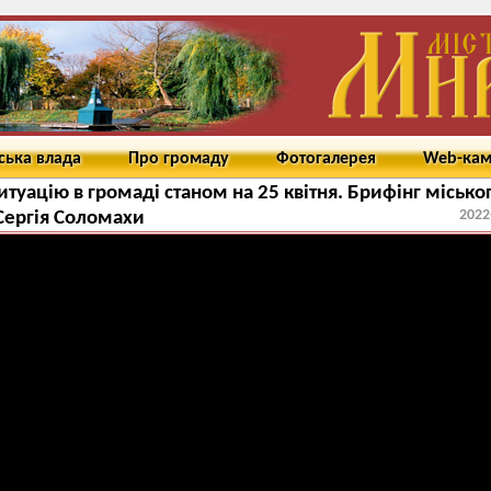
ська влада
Про громаду
Фотогалерея
Web-ка
итуацію в громаді станом на 25 квітня. Брифінг місько
2022
Сергія Соломахи