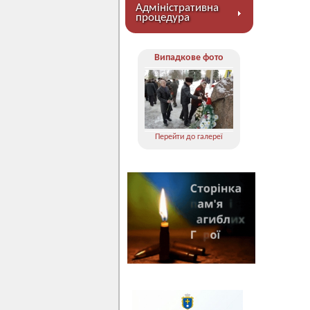
Адміністративна
процедура
Випадкове фото
Перейти до галереї