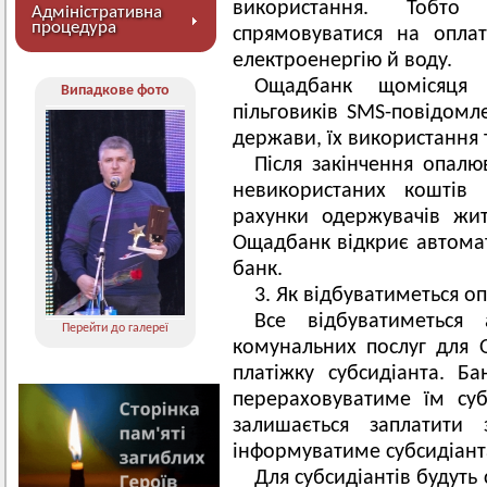
використання. Тобто
Адміністративна
процедура
спрямовуватися на оплат
електроенергію й воду.
Ощадбанк щомісяця 
Випадкове фото
пільговиків SMS-повідом
держави, їх використання 
Після закінчення опалю
невикористаних коштів 
рахунки одержувачів жи
Ощадбанк відкриє автомат
банк.
3. Як відбуватиметься о
Все відбуватиметься 
Перейти до галереї
комунальних послуг для
платіжку субсидіанта. Б
перераховуватиме їм суб
залишається заплатити
інформуватиме субсидіан
Для субсидіантів будуть