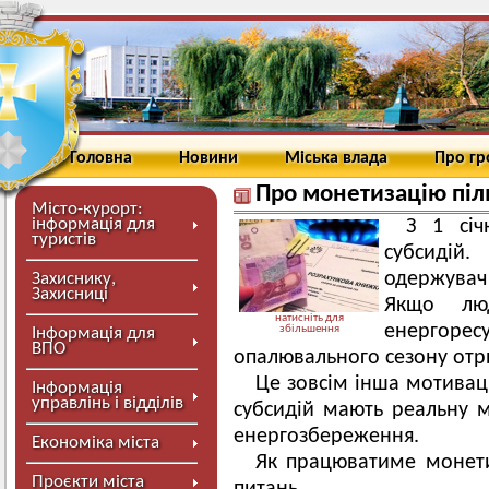
Головна
Новини
Міська влада
Про г
Про монетизацію піль
Місто-курорт:
інформація для
З 1 січ
туристів
субсидій.
одержувач
Захиснику,
Захисниці
Якщо лю
натисніть для
енергор
збільшення
Інформація для
ВПО
опалювального сезону отр
Це зовсім інша мотиваці
Інформація
управлінь і відділів
субсидій мають реальну 
енергозбереження.
Економіка міста
Як працюватиме монетиз
Проєкти міста