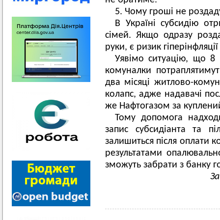
не братиме.
5. Чому гроші не роздад
В Україні субсидію от
сімей. Якщо одразу розда
руки, є ризик гіперінфляці
Уявімо ситуацію, що 8
комуналки потраплятиму
два місяці житлово-комун
колапс, адже надавачі пос
же Нафтогазом за куплений
Тому допомога надход
запис субсидіанта та п
залишиться після оплати к
результатами опалювальн
зможуть забрати з банку г
За