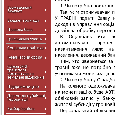
питань.
1. Чи потрібно повторн
Громадський
бюджет
Так, усім отримувачам п
У ТРАВНІ подати Заяву 
Бюджет громади
доходи в управління соціа
Правова база
дозвіл на обробку персон
В Ощадбанк йти не
Громадська участь
автоматизував проце
Соціальна політика
навантаження лягло на 
населення, державний банк
Гуманітарна сфера
Тим, хто звернеться з
Сфера ЖКГ,
травні вже не потрібно
транспорт,
учасниками монетизації піл
архітектура та
земельні відносини
2. Чи потрібно у Ощадба
На кожного одержувача 
Підприємництво
на монетизацію, буде АВ
Доступ до публічної
обліковий запис у банк
інформації
житлові субсидії у грошові
Безбар’єрність
Персональний облікови