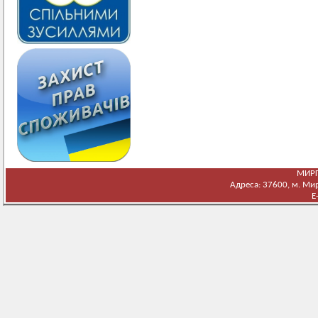
МИРГ
Адреса: 37600, м. Мирг
E