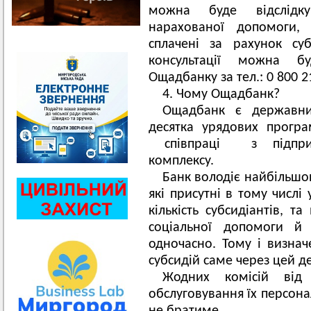
можна буде відслідк
нарахованої допомоги, 
сплачені за рахунок суб
консультації можна б
Ощадбанку за тел.: 0 800 2
4. Чому Ощадбанк?
Ощадбанк є державн
десятка урядових прогр
співпраці з підприєм
комплексу.
Банк володіє найбільшо
які присутні в тому числі 
кількість субсидіантів, 
соціальної допомоги й п
одночасно. Тому і визнач
субсидій саме через цей 
Жодних комісій від 
обслуговування їх персон