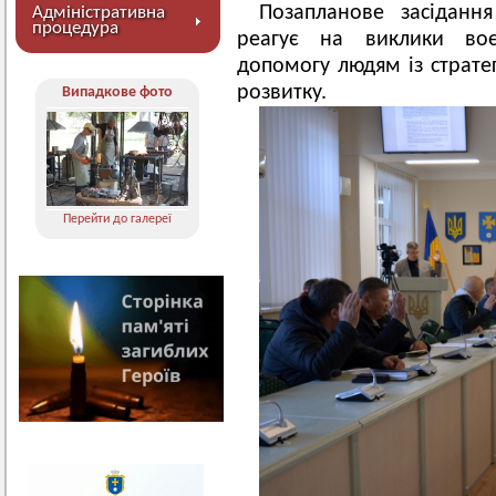
Позапланове засіданн
Адміністративна
процедура
реагує на виклики воє
допомогу людям із страт
розвитку.
Випадкове фото
Перейти до галереї