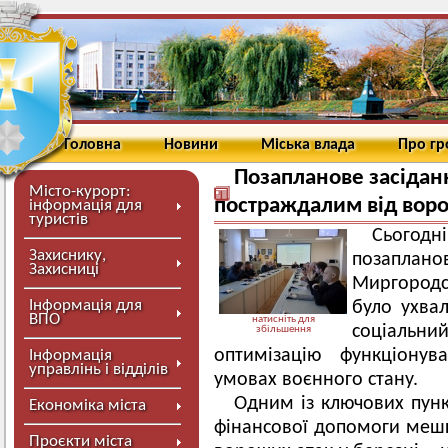
Головна
Новини
Міська влада
Про г
Позапланове засідан
Місто-курорт:
постраждалим від воро
інформація для
туристів
Сьогод
Захиснику,
позаплано
Захисниці
Миргородс
Інформація для
було ухва
ВПО
натисніть для
соціальн
збільшення
оптимізацію функціонув
Інформація
управлінь і відділів
умовах воєнного стану.
Одним із ключових пунк
Економіка міста
фінансової допомоги меш
Проєкти міста