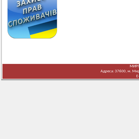
МИРГ
Адреса: 37600, м. Мирг
E