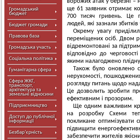
ворожих атак у березні – н
ще 61 заявник отримає к
Громадський
бюджет
700 тисяч гривень. Це 
людей, які зазнали збитків
Бюджет громади
Окрему увагу приділи
Правова база
переміщених осіб. Двом 
відремонтовані за підтри
Громадська участь
відповідно до черговост
Соціальна політика
якими налагоджено плідну
Також було оновлено ск
Гуманітарна сфера
нерухомості, пошкоджених 
Сфера ЖКГ,
розгляду питань щодо нада
транспорт,
архітектура та
Це дозволить зробити про
земельні відносини
ефективним і прозорим.
Підприємництво
Ще одним важливим кр
на розробку Схеми теп
Доступ до публічної
покликане оптимізувати с
інформації
підвищити енергоефективн
Безбар’єрність
забезпечити жителів якісн