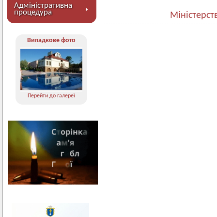
Адміністративна
процедура
Міністерст
Випадкове фото
Перейти до галереї