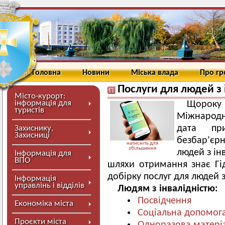
Головна
Новини
Міська влада
Про г
Послуги для людей з 
Місто-курорт:
інформація для
Щорок
туристів
Міжнародн
дата пр
Захиснику,
Захисниці
безбар’єрн
натисніть для
збільшення
людей з ін
Інформація для
ВПО
шляхи отримання знає Гі
добірку послуг для людей 
Інформація
управлінь і відділів
Людям з інвалідністю:
Посвідчення
Економіка міста
Соціальна допомог
Проєкти міста