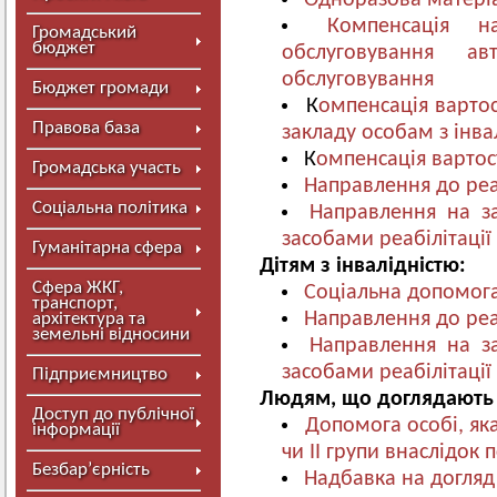
Одноразова матері
Компенсація н
Громадський
бюджет
обслуговування а
обслуговування
Бюджет громади
К
омпенсація вартос
Правова база
закладу особам з інва
К
омпенсація вартос
Громадська участь
Направлення до реа
Соціальна політика
Направлення на з
засобами реабілітації
Гуманітарна сфера
Дітям з інвалідністю:
Сфера ЖКГ,
Соціальна допомог
транспорт,
Направлення до реа
архітектура та
земельні відносини
Направлення на з
засобами реабілітації
Підприємництво
Людям, що доглядають з
Доступ до публічної
Допомога особі, яка
інформації
чи ІІ групи внаслідок 
Безбар’єрність
Надбавка на догля