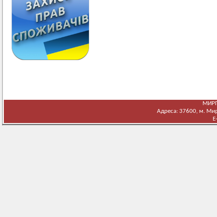
МИРГ
Адреса: 37600, м. Мирг
E