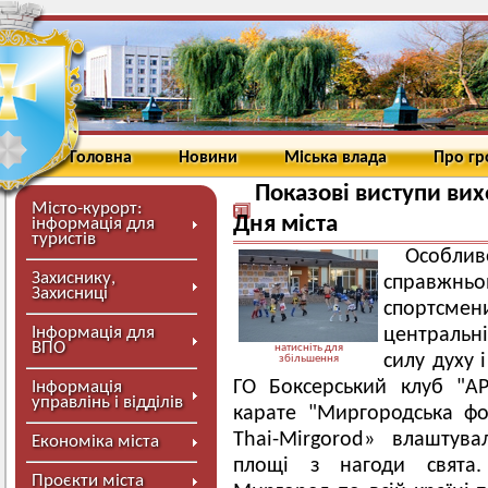
Головна
Новини
Міська влада
Про г
Показові виступи вих
Місто-курорт:
Дня міста
інформація для
туристів
Особлив
Захиснику,
справжн
Захисниці
спортсмен
Інформація для
центральн
ВПО
натисніть для
силу духу 
збільшення
ГО Боксерський клуб "А
Інформація
управлінь і відділів
карате "Миргородська ф
Thai-Mirgorod» влаштувал
Економіка міста
площі з нагоди свята.
Проєкти міста