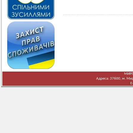
МИРГ
Адреса: 37600, м. Мирг
E