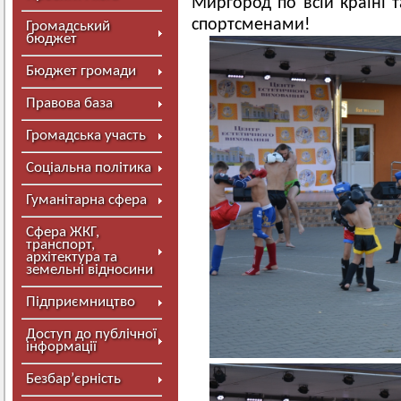
Миргород по всій країні 
спортсменами!
Громадський
бюджет
Бюджет громади
Правова база
Громадська участь
Соціальна політика
Гуманітарна сфера
Сфера ЖКГ,
транспорт,
архітектура та
земельні відносини
Підприємництво
Доступ до публічної
інформації
Безбар’єрність