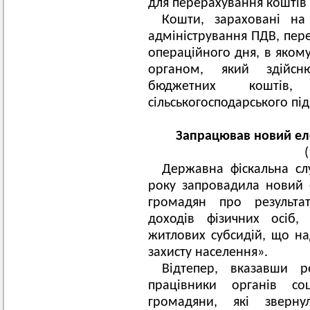
для перерахування коштів 
Кошти, зараховані на
адміністрування ПДВ, пер
операційного дня, в яком
органом, який здійсню
бюджетних коштів,
сільськогосподарського пі
Запрацював новий еле
Державна фіскальна сл
року запровадила новий 
громадян про результа
доходів фізичних осіб,
житлових субсидій, що над
захисту населення».
Відтепер, вказавши р
працівники органів со
громадяни, які зверн