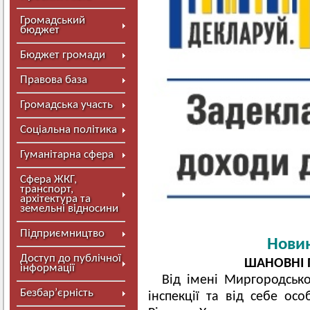
Громадський
бюджет
Бюджет громади
Правова база
Громадська участь
Соціальна політика
Гуманітарна сфера
Сфера ЖКГ,
транспорт,
архітектура та
земельні відносини
Підприємництво
Новин
Доступ до публічної
ШАНОВНІ 
інформації
Від імені Миргородсько
Безбар’єрність
інспекції та від себе ос