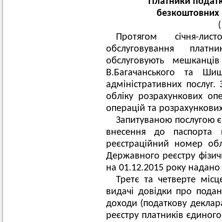
Платники податк
безкоштовних 
Протягом січня-ли
обслуговування платн
обслуговують мешканців
В.Багачанського та Ши
адміністративних послуг.
обліку розрахункових опе
операцій та розрахункови
Запитуваною послугою є 
внесення до паспорта 
реєстраційний номер обл
Державного реєстру фізичн
на 01.12.2015 року надано 
Третє та четверте місц
видачі довідки про пода
доходи (податкову деклара
реєстру платників єдиного