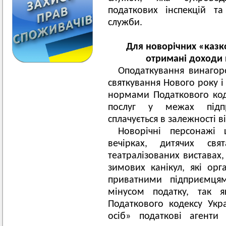
податкових інспекцій та
служби.
Для новорічних «казко
отримані доходи
Оподаткування винагор
святкування Нового року і 
нормами Податкового коде
послуг у межах підпр
сплачується в залежності 
Новорічні персонажі
вечірках, дитячих св
театралізованих виставах,
зимових канікул, які ор
приватними підприємцям
мінусом податку, так 
Податкового кодексу Укр
осіб» податкові агенти 