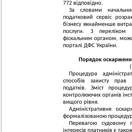
772 відповідно.
За словами начальник
податковий сервіс розр
бізнесу якнайменше витра
послуги. З переліком 
фіскальним органом, мож
порталі ДФС України.
Порядок оскарженн
Процедура адміністр
способів захисту прав 
податків. Зміст процед
контролюючих органів інс
вищого рівня.
Адміністративне оска
формалізованою процедуро
Перевагою судовому п
інтересів платників є тако