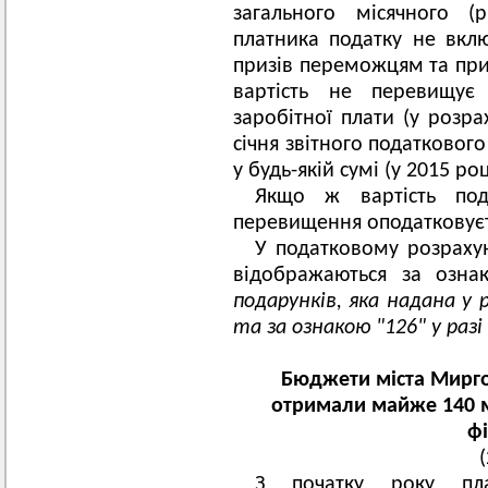
загального місячного (
платника податку не вклю
призів переможцям та при
вартість не перевищує 
заробітної плати (у розра
січня звітного податковог
у будь-якій сумі (у 2015 ро
Якщо ж вартість по
перевищення оподатковуєтьс
У податковому розрах
відображаються за озн
подарунків, яка надана у 
та за ознакою "126" у раз
Бюджети міста Мирг
отримали майже 140 м
фі
З початку року пла