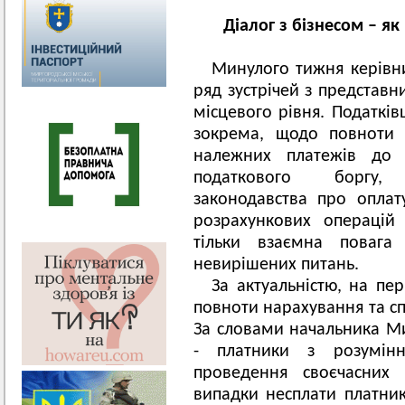
Діалог з бізнесом – я
Минулого тижня керівн
ряд зустрічей з представн
місцевого рівня. Податків
зокрема, щодо повноти 
належних платежів до б
податкового боргу,
законодавства про оплату
розрахункових операцій 
тільки взаємна повага
невирішених питань.
За актуальністю, на пе
повноти нарахування та сп
За словами начальника Ми
- платники з розумінн
проведення своєчасних
випадки несплати платни