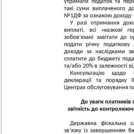
утримати податок та пер
такі суми виплаченого д
№1ДФ за ознакою доходу 
У разі отримання дохо
виплаті, всі «казкові г
зобов’язані завітати до 
подати річну податкову
доходи за наслідками зв
сплатити до бюджету пода
та/або 20% в залежності в
Консультацію щодо 
декларації та порядку 
Центрах обслуговування пл
До уваги платників 
звітність до контролююч
Державна фіскальна с
зв’язку із завершенням б