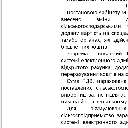
Постановою Кабінету Мін
внесено зміни д
сільськогосподарськими
додану вартість на спеціа
та/або органах, які здій
бюджетних коштів
Зокрема, оновлений 
системі електронного адм
відкритого рахунка, дода
перерахування коштів на с
Сума ПДВ, нарахована 
поставлених сільськогосп
виробництва, не підлягає
ним на його спеціальному 
Для акумулюван
сільгосппідприємство зар
системі електронного ад