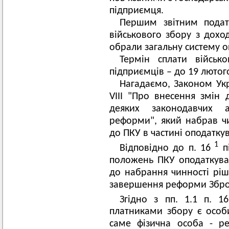
підприємця.
Першим звітним подат
військового збору з доход
обрали загальну систему о
Термін сплати військ
підприємців – до 19 лютог
Нагадаємо, Законом Укр
VIII "Про внесення змін 
деяких законодавчих 
реформи", який набрав чи
до ПКУ в частині оподатку
1
Відповідно до п. 16
пі
положень ПКУ оподаткув
до набрання чинності рі
завершення реформи Збро
Згідно з пп. 1.1 п. 16
платниками збору є особи,
саме фізична особа - ре