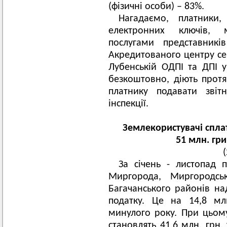
(фізичні особи) – 83%.
Нагадаємо, платники,
електронних ключів, 
послугами представників
Акредитованого центру се
Лубенській ОДПІ та ДПІ у
безкоштовно, діють протя
платнику подавати звітн
інспекції.
Землекористувачі спла
51 млн. гр
За січень - листопад 
Миргорода, Миргородсь
Багачанського районів на
податку. Це на 14,8 мл
минулого року. При цьом
становлять 41,6 млн. грн.