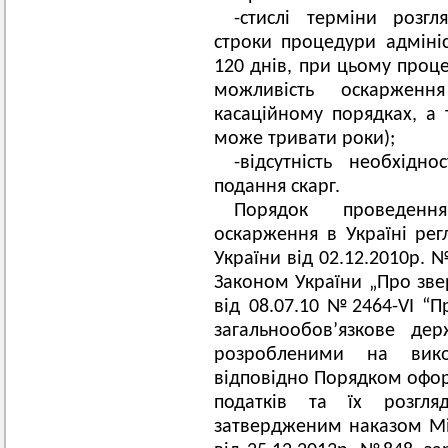
-стислі терміни розгл
строки процедури адміні
120 днів, при цьому проце
можливість оскаржен
касаційному порядках, а 
може тривати роки);
-відсутність необхідн
подання скарг.
Порядок проведення
оскарження в Україні ре
України від 02.12.2010р. 
Законом України „Про зве
від 08.07.10 №2464-VI “П
загальнообов’язкове де
розробленими на вико
відповідно Порядком офор
податків та їх розгля
затвердженим наказом Мін