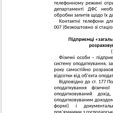
телефонному режимі отр
департаменті ДФС необх
обробки запитів щодо їх д
Контактні телефони для
007 (безкоштовно зі стаціо
Підприємці «загаль
розрахову
Фізичні особи – підпри
систему оподаткування, за
року самостійно розрахов
відсотки від об’єкта опода
Відповідно до ст. 177 П
оподаткування фізично
оподатковуваний дохід
оподатковуваним доходом 
формі) і документаль
пов’язаними з господарськ