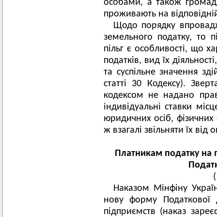
особами, а також громад
проживають на відповідній
Щодо порядку впровадж
земельного податку, то 
пільг є особливості, що х
податків, вид їх діяльност
та суспільне значення зд
статті 30 Кодексу). Зве
кодексом не надано пра
індивідуальні ставки місц
юридичних осіб, фізичних 
ж взагалі звільняти їх від 
Платникам податку на 
Податк
Наказом Мінфіну Украї
нову форму Податкової 
підприємств (наказ зареєс