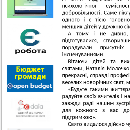
психологічної сумісно
добровільності. Саме пікл
одного і є тією головн
менших дітей у дружню сі
А тому і не дивно, 
підготувалися, створив
порадували присутніх
інсценуваннями.
Вітаючи дітей та вих
святами, Наталія Молочко,
прекрасні, справді профес
веселих новорічних свят, 
«Будьте такими життєра
радуйте своїх вчителів і н
завжди раді нашим зустрі
для кожного з вас др
підтримкою».
Свято видалося дійсно ч