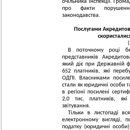
очільника інспекції. Гро
про факти порушенн
законодавства.
Послугами Акредитова
скористалис
В поточному році бе
представників Акредитов
який діє при Державній ф
652 платників, які пере
ОДПІ. Власниками посиле
стали як юридичні особи т
в регіоні посилені серти
2,0 тис. платників, як
звітування.
Тільки в листопаді вс
електронному вигляді, 
податку (юридичні особи