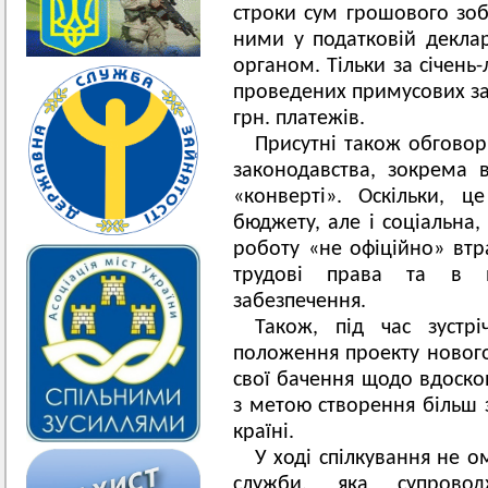
строки сум грошового зобо
ними у податковій декла
органом. Тільки за січень
проведених примусових зах
грн. платежів.
Присутні також обгово
законодавства, зокрема 
«конверті». Оскільки, 
бюджету, але і соціальна
роботу «не офіційно» втр
трудові права та в м
забезпечення.
Також, під час зустр
положення проекту нового
свої бачення щодо вдоско
з метою створення більш 
країні.
У ході спілкування не о
служби, яка супровод