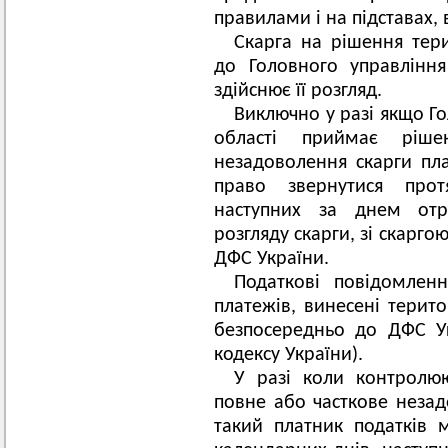
правилами і на підставах, 
Скарга на рішення тер
до Головного управління
здійснює її розгляд.
Виключно у разі якщо Го
області приймає ріш
незадоволення скарги пла
право звернутися прот
наступних за днем отр
розгляду скарги, зі скарг
ДФС України.
Податкові повідомлен
платежів, винесені терит
безпосередньо до ДФС Укр
кодексу України).
У разі коли контролю
повне або часткове незад
такий платник податків 