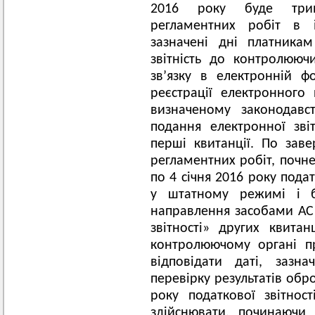
2016 року буде трив
регламентних робіт в 
зазначені дні платникам
звітність до контролююч
зв’язку в електронній 
реєстрації електронного 
визначеному законодавс
подання електронної зві
перші квитанції. По зав
регламентних робіт, почне
по 4 січня 2016 року пода
у штатному режимі і б
направлення засобами АС
звітності» других квита
контролюючому органі пр
відповідати даті, зазн
перевірку результатів обр
року податкової звітнос
здійснювати, починаючи