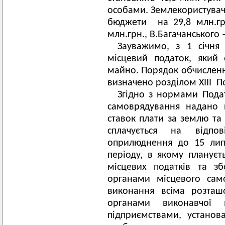
особами. Землекористува
бюджети на 29,8 млн.гр
млн.грн., В.Багачанського 
Зауважимо, з 1 січня
місцевий податок, який
майно. Порядок обчисленн
визначено розділом XIII П
Згідно з нормами Пода
самоврядування надано 
ставок плати за землю та
сплачується на відпов
оприлюднення до 15 лип
періоду, в якому плануєт
місцевих податків та з
органами місцевого сам
виконання всіма розташ
органами виконавчої 
підприємствами, установ