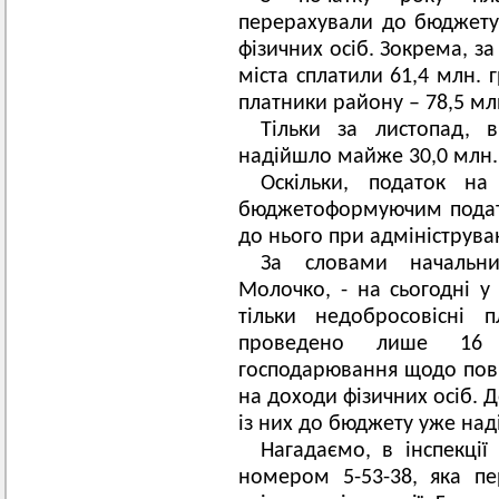
перерахували до бюджету 
фізичних осіб. Зокрема, з
міста сплатили 61,4 млн. г
платники району – 78,5 мл
Тільки за листопад, 
надійшло майже 30,0 млн. 
Оскільки, податок на
бюджетоформуючим податк
до нього при адмініструва
За словами начальни
Молочко, - на сьогодні у
тільки недобросовісні 
проведено лише 16 п
господарювання щодо повн
на доходи фізичних осіб. Д
із них до бюджету уже наді
Нагадаємо, в інспекції
номером 5-53-38, яка п