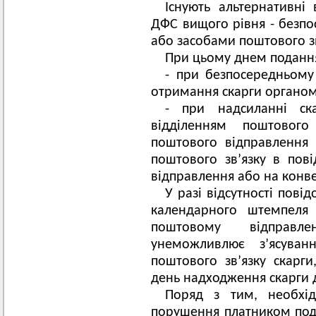
Існують альтернативні
ДФС вищого рівня - безп
або засобами поштового зв
При цьому днем подання
- при безпосередньому
отримання скарги органо
- при надсиланні с
відділенням поштового
поштового відправлення 
поштового зв’язку в пов
відправлення або на конве
У разі відсутності пові
календарного штемпеля 
поштовому відправле
унеможливлює з’ясуван
поштового зв’язку скарг
день надходження скарги 
Поряд з тим, необхід
порушення платником пода