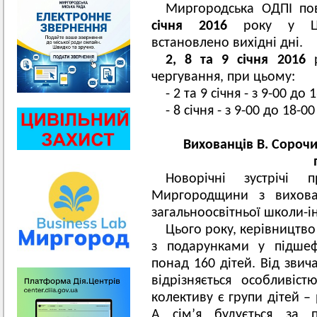
Миргородська ОДПІ по
січня
2016
року у Цен
встановлено вихідні дні.
2, 8 та 9 січня
2016
р
чергування, при цьому:
- 2 та 9 січня - з 9-00 до
- 8 січня - з 9-00 до 18-0
Вихованців В. Сорочи
Новорічні зустрічі п
Миргородщини з вихован
загальноосвітньої школи-і
Цього року, керівництво
з подарунками у підшеф
понад 160 дітей. Від зви
відрізняється особливіс
колективу є групи дітей – 
А сім’я будується за п