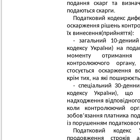
подання скарг та визна
подаються скарги.
Податковий кодекс дифе
оскарження рішень контро
їх винесення(прийняття):
- загальний 10-дениий
кодексу України) на пода
моменту отримання 
контролюючого органу,
стосується оскарження в
крім тих, на які поширюєть
- спеціальний 30-денни
кодексу України), що
надходження відповідного
коли контролюючий орг
зобов’язання платника под
із порушенням податковог
Податковий кодекс 
продовження строків а