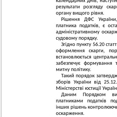
календарних днів, наступ
результати розгляду ска
органу вищого рівня.
Рішення ДФС України
платника податків, є ос
адміністративному оскар
судовому порядку.
Згідно пункту 56.20 стат
оформлення скарги, пор
встановлюється централь
забезпечує формування 
митну політику.
Такий порядок затвердж
зборів України від 25.1
Міністерстві юстиції Украї
Даним Порядком виз
платниками податків по
інших рішень контролюючих
оскарження.