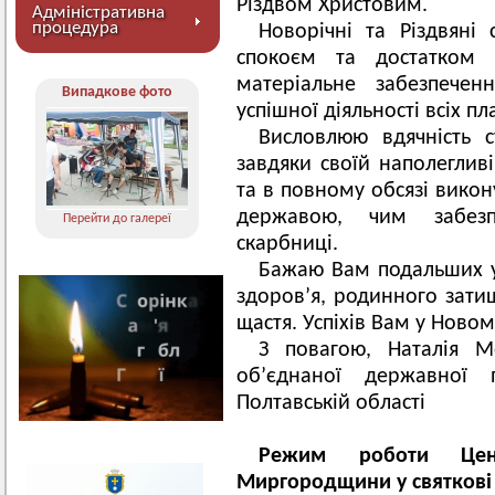
Різдвом Христовим.
Адміністративна
процедура
Новорічні та Різдвяні
спокоєм та достатком
матеріальне забезпече
Випадкове фото
успішної діяльності всіх пл
Висловлюю вдячність с
завдяки своїй наполегливі
та в повному обсязі викон
державою, чим забезп
Перейти до галереї
скарбниці.
Бажаю Вам подальших ус
здоров’я, родинного затиш
щастя. Успіхів Вам у Новом
З повагою, Наталія М
об’єднаної державної 
Полтавській області
Режим роботи Цент
Миргородщини у святкові т