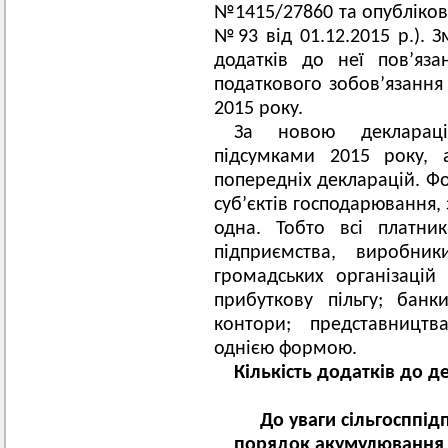
№1415/27860 та опубліков
№93 від 01.12.2015 р.). З
додатків до неї пов’яз
податкового зобов’язання
2015 року.
За новою деклараці
підсумками 2015 року, 
попередніх декларацій. Фо
суб’єктів господарювання,
одна. Тобто всі платни
підприємства, виробники
громадських організацій 
прибуткову пільгу; банки
контори; представництв
однією формою.
Кількість додатків до д
До уваги сільгосппід
порядок акумулювання 