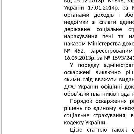
від 25.12.2013р. №848, за
України 17.01.2014р. з
органами доходів і збо
недоїмки зі сплати єдин
державне соціальне с
нарахування пені та н
наказом Міністерства доход
№452, зареєстрованим 
16.09.2013р. за № 1593/24
У порядку адміністра
оскаржені виключно ріш
якими слід вважати видан
ДФС України офіційні док
обов’язки платників податк
Порядок оскарження р
рішень по єдиному внеск
соціальне страхування, 
кодексу України.
Цією статтею також 