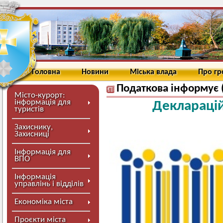
Головна
Новини
Міська влада
Про г
Податкова інформує 
Місто-курорт:
інформація для
Декларацій
туристів
Захиснику,
Захисниці
Інформація для
ВПО
Інформація
управлінь і відділів
Економіка міста
Проєкти міста