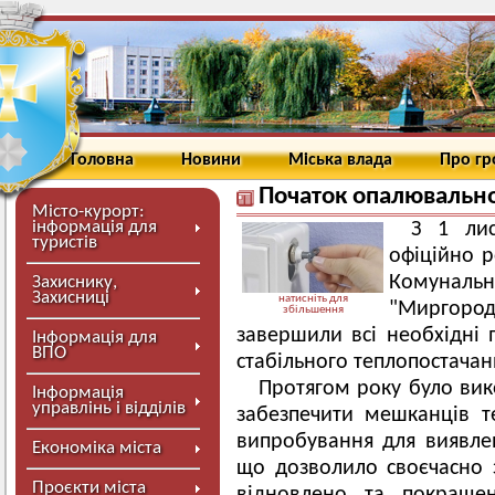
Головна
Новини
Міська влада
Про г
Початок опалювально
Місто-курорт:
інформація для
З 1 лис
туристів
офіційно р
Комунальні
Захиснику,
Захисниці
натисніть для
"Миргор
збільшення
завершили всі необхідні 
Інформація для
ВПО
стабільного теплопостачан
Протягом року було вик
Інформація
управлінь і відділів
забезпечити мешканців т
випробування для виявлен
Економіка міста
що дозволило своєчасно 
Проєкти міста