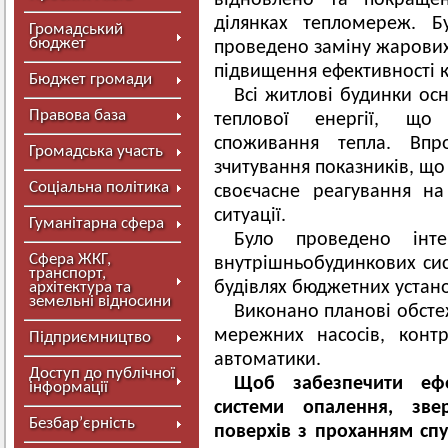
відновлено та покращен
ділянках тепломереж. Б
Громадський
бюджет
проведено заміну жарових 
підвищення ефективності 
Бюджет громади
Всі житлові будинки ос
Правова база
теплової енергії, що
споживання тепла. Впр
Громадська участь
зчитування показників, що
Соціальна політика
своєчасне реагування на
ситуації.
Гуманітарна сфера
Було проведено інтен
Сфера ЖКГ,
внутрішньобудинкових сист
транспорт,
будівлях бюджетних устан
архітектура та
земельні відносини
Виконано планові обсте
мережних насосів, конт
Підприємництво
автоматики.
Доступ до публічної
Щоб забезпечити ефе
інформації
системи опалення, зве
Безбар’єрність
поверхів з проханням спу