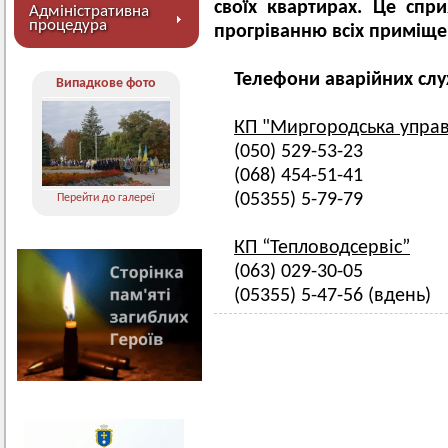
своїх квартирах. Це сп
Адміністративна
процедура
прогріванню всіх приміще
Телефони аварійних сл
Випадкове фото
КП "Миргородська упра
(050) 529-53-23
(068) 454-51-41
(05355) 5-79-79
Перейти до галереї
КП “Тепловодсервіс”
(063) 029-30-05
(05355) 5-47-56 (вдень)