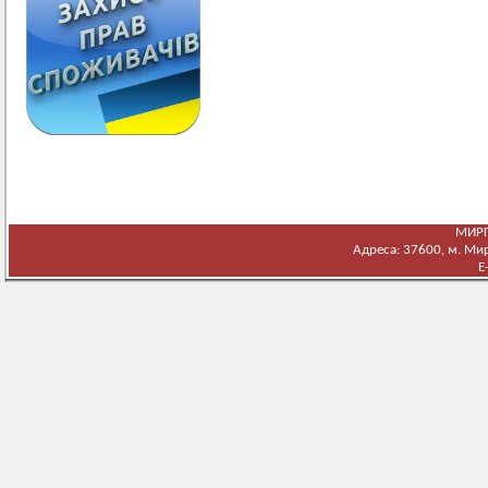
МИРГ
Адреса: 37600, м. Мирг
E