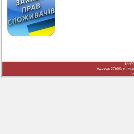
МИРГ
Адреса: 37600, м. Мирг
E