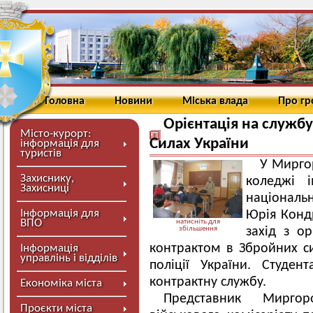
Головна
Новини
Міська влада
Про г
Орієнтація на службу
Місто-курорт:
Силах України
інформація для
туристів
У Мирго
Захиснику,
коледжі і
Захисниці
національ
Інформація для
Юрія Конд
ВПО
натисніть для
збільшення
захід з ор
контрактом в Збройних си
Інформація
управлінь і відділів
поліції України. Студе
контрактну службу.
Економіка міста
Представник Миргор
Проєкти міста