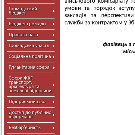
військового комісаріату 
умови та порядок вступ
Громадський
бюджет
закладів та перспектив
служби за контрактом у Зб
Бюджет громади
Правова база
фахівець з
Громадська участь
місь
Соціальна політика
Гуманітарна сфера
Сфера ЖКГ,
транспорт,
архітектура та
земельні відносини
Підприємництво
Доступ до публічної
інформації
Безбар’єрність