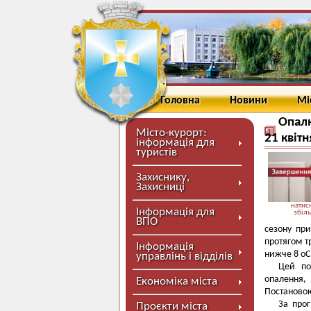
Головна
Новини
Мі
Опалю
Місто-курорт:
21 квітн
інформація для
туристів
Захиснику,
Захисниці
натисн
Інформація для
збіл
ВПО
сезону пр
протягом т
Інформація
нижче 8 оС
управлінь і відділів
Цей по
опалення,
Економіка міста
Постановою
За прог
Проєкти міста