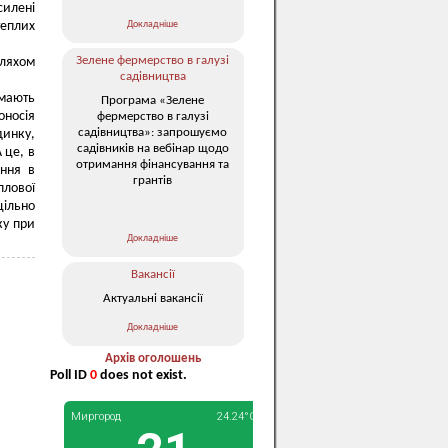
илені
Докладніше
теплих
Зелене фермерство в галузі
ляхом
садівництва
 мають
Програма «Зелене
оносія
фермерство в галузі
садівництва»: запрошуємо
инку,
садівників на вебінар щодо
 це, в
отримання фінансування та
ення в
грантів
плової
цільно
ку при
Докладніше
Вакансії
Актуальні вакансії
Докладніше
Архів оголошень
Poll ID
0
does not exist.