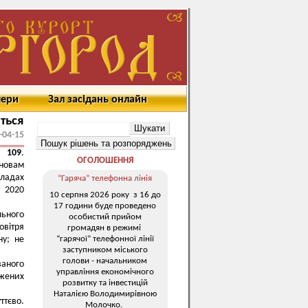
мери
Зал засідань онлайн
ться
-04-15
109
.
ОГОЛОШЕННЯ
ановам
кладах
“Гаряча” телефонна лінія
я 2020
10 серпня 2026 року з 16 до
17 години буде проведено
льного
особистий прийом
овітря
громадян в режимі
“гарячої” телефонної лінії
ну; не
заступником міського
голови - начальником
аного
управління економічного
жених
розвитку та інвестицій
Наталією Володимирівною
ттєво.
Молочко.