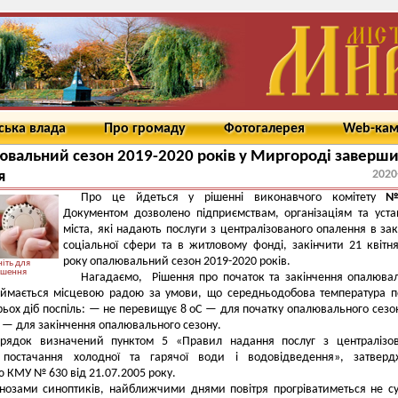
ська влада
Про громаду
Фотогалерея
Web-ка
вальний сезон 2019-2020 років у Миргороді заверши
2020
я
Про це йдеться у рішенні виконавчого комітету
№
Документом дозволено підприємствам, організаціям та уст
міста, які надають послуги з централізованого опалення в за
соціальної сфери та в житловому фонді, закінчити 21 квітн
року опалювальний сезон 2019-2020 років.
іть для
ьшення
Нагадаємо, Рішення про початок та закінчення опалюва
иймається місцевою радою за умови, що середньодобова температура п
рьох діб поспіль: — не перевищує 8 оС — для початку опалювального сезо
 — для закінчення опалювального сезону.
рядок визначений пунктом 5 «Правил надання послуг з централізов
 постачання холодної та гарячої води і водовідведення», затверд
 КМУ № 630 від 21.07.2005 року.
нозами синоптиків, найближчими днями повітря прогріватиметься не су