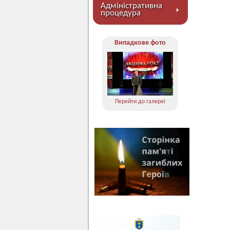
Адміністративна
процедура
Випадкове фото
Перейти до галереї