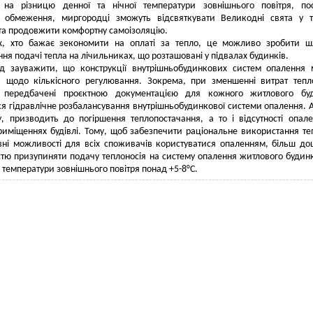
на різницю денної та нічної температури зовнішнього повітря, пос
і обмеження, миргородці зможуть відсвяткувати Великодні свята у 
та продовжити комфортну самоізоляцію.
х, хто бажає зекономити на оплаті за тепло, це можливо зробити ш
ня подачі тепла на лічильниках, що розташовані у підвалах будинків.
ід зауважити, що конструкції внутрішньобудинкових систем опалення
 щодо кількісного регулювання. Зокрема, при зменшенні витрат тепл
передбачені проєктною документацією для кожного житлового буд
ся гідравлічне розбалансування внутрішньобудинкової системи опалення. А
, призводить до погіршення теплопостачання, а то і відсутності опал
иміщеннях будівлі. Тому, щоб забезпечити раціональне використання те
рівні можливості для всіх споживачів користуватися опаленням, більш до
стю призупиняти подачу теплоносія на систему опалення житлового будин
 температури зовнішнього повітря понад +5-8°С.