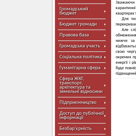
Зважаючи 
карантинн
Громадський
бюджет
квартирах 
Для ти
Бюджет громади
перекриван
Але сл
Правова база
обмеження
нижче за 
Громадська участь
відбуваєть
свою чергу
Соціальна політика
окремих пр
енергії і 
Гуманітарна сфера
буде повні
підвищенні
Сфера ЖКГ,
транспорт,
архітектура та
земельні відносини
Підприємництво
Доступ до публічної
інформації
Безбар’єрність