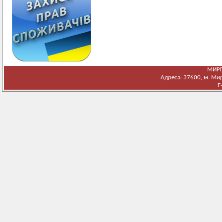
МИРГ
Адреса: 37600, м. Мирг
E