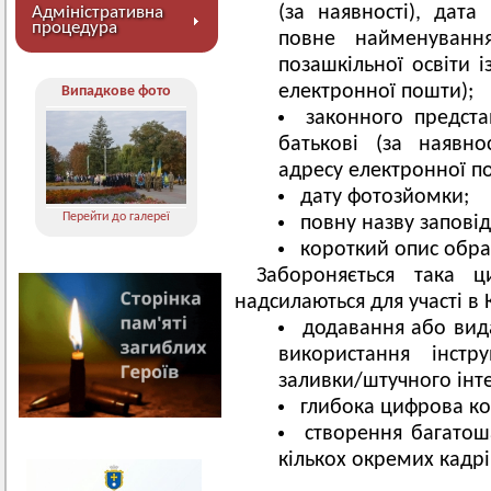
(за наявності), дат
Адміністративна
процедура
повне найменування
позашкільної освіти 
електронної пошти);
Випадкове фото
законного предста
батькові (за наявно
адресу електронної п
дату фотозйомки;
Перейти до галереї
повну назву заповід
короткий опис обра
Забороняється така 
надсилаються для участі в 
додавання або вида
використання інстру
заливки/штучного інте
глибока цифрова ко
створення багатош
кількох окремих кадрі