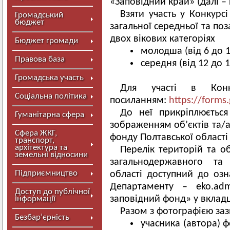
«Заповідний край» (далі – 
Взяти участь у Конкурсі
Громадський
бюджет
загальної середньої та поз
двох вікових категоріях
Бюджет громади
молодша (від 6 до 1
Правова база
середня (від 12 до 
Громадська участь
Для участі в Конк
Соціальна політика
посиланням:
https://form
До неї прикріплюється
Гуманітарна сфера
зображенням об’єктів та/
Сфера ЖКГ,
фонду Полтавської області
транспорт,
архітектура та
Перелік територій та о
земельні відносини
загальнодержавного та 
Підприємництво
області доступний до оз
Департаменту – eko.adm
Доступ до публічної
заповідний фонд» у вкладці
інформації
Разом з фотографією заз
Безбар’єрність
учасника (автора) ф