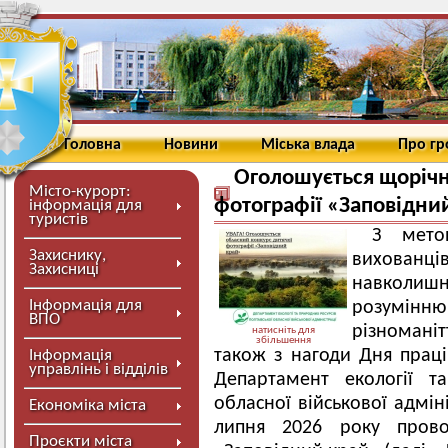
Головна
Новини
Міська влада
Про г
Оголошується щорічн
Місто-курорт:
фотографії «Заповідни
інформація для
туристів
З мето
Захиснику,
вихованц
Захисниці
навколишн
Інформація для
розумінню
ВПО
різноманіт
натисніть для
збільшення
також з нагоди Дня праці
Інформація
управлінь і відділів
Департамент екології т
обласної військової адмін
Економіка міста
липня 2026 року провод
Проєкти міста