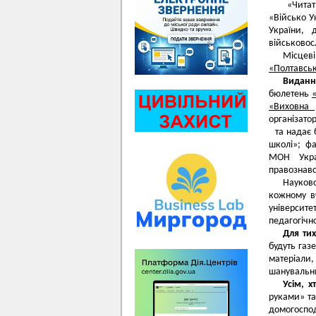
«Читати
«Військо У
України, 
військовосл
Місцев
«Полтавськ
Виданн
бюлетень
«Виховна 
організато
та надає б
школі»; ф
МОН Укра
правознавс
Науково
кожному в
університе
педагогічно
Для ти
будуть газ
матеріали,
шанувальни
Усім, х
руками» та
домогоспод