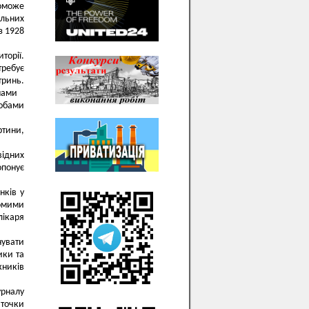
оможе
ельних
з 1928
торії.
ребує
тринь.
хемами
робами
ртини,
відних
опонує
нкiв у
домими
лiкаря
увати
ики та
жникiв
урналу
 точки