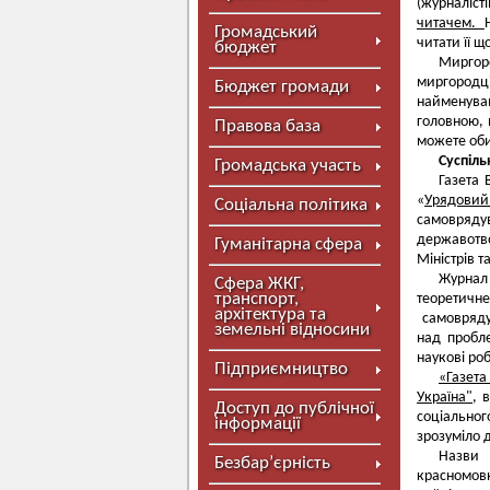
(журналіст
читачем.
Громадський
читати її щ
бюджет
Миргоро
миргородц
Бюджет громади
найменуван
головною, 
Правова база
можете оби
Суспіль
Громадська участь
Газета 
«
Урядовий
Соціальна політика
самоврядув
державотво
Гуманітарна сфера
Міністрів т
Журнал 
Сфера ЖКГ,
транспорт,
теоретичне
архітектура та
самовряду
земельні відносини
над пробл
наукові ро
Підприємництво
«Газета
Україна",
в
Доступ до публічної
соціальног
інформації
зрозуміло 
Назви 
Безбар’єрність
красномовн