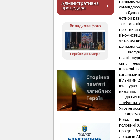
найрізнома
Адміністративна
самовдоск
процедура
«День»
чотири рази
так і анал
Випадкове фото
про визна
кіномисте
читачам ви
це назва о
Заслуже
Перейти до галереї
плані жур
світ; нез
ключові п
ознайомит
вільними 
культура
» 
видання.
Давно в
«Факты и
Україні ро
Окремо 
Коваль, що
половині Х
про долі бо
до воїнів А