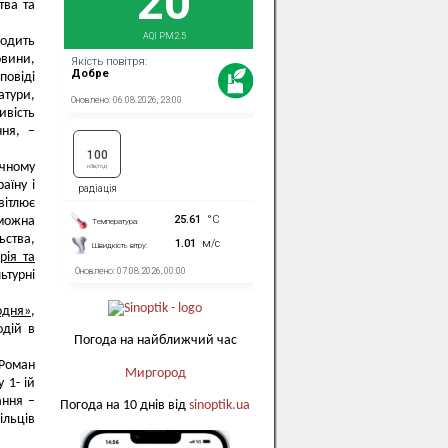
тва та
ходить
овини,
повіді
тури,
ивість
ння, –
ічному
аїну і
вітлює
ожна
ства,
рія та
ьтурні
одня»,
одій в
Погода на найближчий час
 Роман
Миргород
 1- ій
ання –
Погода на 10 днів від
sinoptik.ua
ільців