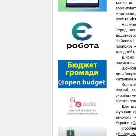
такою ж н
зорієнтува
миргородці
року та міс
Наступн
Серед них
додаткової
Найновіші
пропонує ж
для дітей).
Дійсно
подушки...
Щомісяц
дизайнерів
читачкам 
Коpиснi
родинi, в
українцями
містить пов
Для ша
журнали «
етнологiї
України «
О
Проблем
«
Неведом