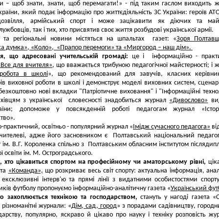
 – щоб знати, знати, щоб перемагати!» - під таким гаслом виходить 
країни, який подає інформацію про життєдіяльність ЗС України: героїв АТ
дозвілля, армійський спорт і може зацікавити як діючих та майб
ужбовців, так і тих, хто присвятив своє життя розбудові української армії.
і та регіональні новини містяться на шпальтах газет: «
Зоря Полтавщ
а думка», «Коло», «Прапор перемоги» та «Миргород – наш дім».
я, що адресовані учительській громаді:
це і інформаційно - практ
«Все для вчителя»
, що вважається трибуною педагогічної майстерності; і 
робота в школі
», що рекомендований для завучів, класних керівник
рів виховної роботи в школі і демонструє моделі виховних систем, сценарі
езкоштовно нові вкладки "Патріотичне виховання" і "Інформаційні технол
ахівцям з української словесності знадобиться журнал
«Дивослово»
ви
їни; допоможе у повсякденній роботі педагогам журнал «Істор
тво».
-практичний, освітньо - популярний журнал «
Імідж сучасного педагога»
ві
чителеві, адже його засновником є Полтавський національний педаго
т ім. В.Г. Короленка спільно з Полтавським обласним інститутом післядип
ї освіти ім. М. Остроградського.
х, хто цікавиться спортом на професійному чи аматорському рівні,
цік
ета
«Команда»,
що розкриває весь світ спорту: актуальна інформація, анал
 ексклюзивні інтерв'ю та прямі лінії з видатними особистостями спорт
ків футболу пропонуємо інформацiйно-аналітичну газета «
Український фут
то захоплюється технікою та господарством,
стануть у нагоді газета «
 різноманітні журнали: «
Дім, сад, город
» з порадами садівництву, городн
арству, популярно, яскраво й цікаво про науку і техніку розповість жу