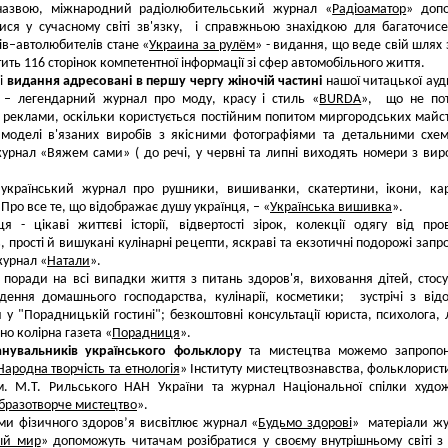
азвою, міжнародний радіолюбительський журнал «
Радіоаматор
» доп
тися у сучасному світі зв'язку, і справжньою знахідкою для багаточис
в–автолюбителів стане «
Украина за рулём
» - видання, що веде свій шлях 
тить 116 сторінок компетентної інформації зі сфер автомобільного життя.
і
видання адресовані в першу чергу жіночій частині
нашої читацької ауди
 – легендарний журнал про моду, красу і стиль «
BURDA
», що не пот
 реклами, оскільки користується постійним попитом миргородських майс
 моделі в'язаних виробів з якісними фотографіями та детальними с
урнал «Вяжем сами» ( до речі, у червні та липні виходять номери з ви
 український журнал про рушники, вишиванки, скатертини, ікони, ка
 Про все те, що відображає душу українця, – «
Українська вишивка
».
я - цікаві життєві історії, відвертості зірок, колекції одягу від про
, прості й вишукані кулінарні рецепти, яскраві та екзотичні подорожі запр
журнал «
Натали
».
 поpади на всi випадки життя з питань здоров'я, виховання дiтей, стосу
едення домашнього господарства, кулiнарiї, косметики; зустрічі з ві
 у "Порадницькій гостині"; безкоштовнi консультацiї юриста, психолога, 
но колірна газета «
Порадниця
».
нувальників українського фольклору
та мистецтва можемо запропон
Народна творчість та етнологія
» Iнституту мистецтвознавства, фольклорист
 iм. М.Т. Рильського НАН України та журнал Нацiональної спiлки худо
бразотворче мистецтво
».
и фізичного здоров’я висвітлює журнал «
Будьмо здорові
» матеріали ж
ый мир
» допоможуть читачам розібратися у своєму внутрішньому світі з