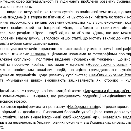
нітніших сфер життєдіяльності та піднімають проблеми розвитку суспільс
оналення кожного.
— щоденна всеукраїнська газета суспільно-політичної тематики, що ви
 на тиждень (з вівторка по п'ятницю) на 32 сторінках. Містить як поточні н
ітичну інформацію з питань розвитку суспільства культури, економіки, роз
чних особистостей та історичні місця, знайомит з новинами літера
цтва, має розділи «Прес – клуб «Дня» та «Пошта «Дня», що дає можл
словити власну думку. Заголовок нашої статті, що містить заклик до чита
днієї з рубрик саме цього видання.
ною увагою читачів користуються високоякісні у змістовному і поліграф
нали: тижневик
«Країна»
з цікавими новинами та фотографіями про Укр
алежне суспільно – політичне видання «Український тиждень», що вис
одії та проблеми країни; щотижня у журналі «
Новое время страны»
м
ися з політичним аналізом подій, позицією громадянського суспіль
думками журналістів щодо розвитку суспільства;
«Пам'ятки України: істо
та «
Чумацький шлях»
викликають зацікавленість як історико – кул
ідомі читачам громадсько-інформаційні газети «
Аргументы и факты», «Сег
 комментарии»
- видання, що розкривають подробиці найцікавіших п
сійською мовою.
хочеться проінформувати про газету «
Незборима нація
». ЇЇ редактором є
 відомий як дослідник Визвольної боротьби українців за свою державу у
Х століття. Газету видає історичний клуб «Холодний Яр». Матеріали вид
рців за незалежність України різних поколінь - від Українських січових стр
ТО.