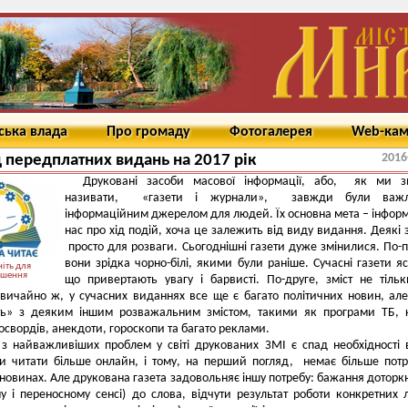
ська влада
Про громаду
Фотогалерея
Web-ка
2016
 передплатних видань на 2017 рік
Друковані засоби масової інформації, або, як ми з
називати, «газети і журнали», завжди були важ
інформаційним джерелом для людей. Їх основна мета – інфор
нас про хід подій, хоча це залежить від виду видання. Деякі з
просто для розваги. Сьогоднішні газети дуже змінилися. По-
вони зрідка чорно-білі, якими були раніше. Сучасні газети яс
іть для
ьшення
що привертають увагу і барвисті. По-друге, зміст не тіль
Звичайно ж, у сучасних виданнях все ще є багато політичних новин, ал
ють» з деяким іншим розважальним змістом, такими як програми ТБ, 
освордів, анекдоти, гороскопи та багато реклами.
з найважливіших проблем у світі друкованих ЗМІ є спад необхідності 
и читати більше онлайн, і тому, на перший погляд, немає більше пот
новинах. Але друкована газета задовольняє іншу потребу: бажання доторк
у і переносному сенсі) до слова, відчути результат роботи конкретних