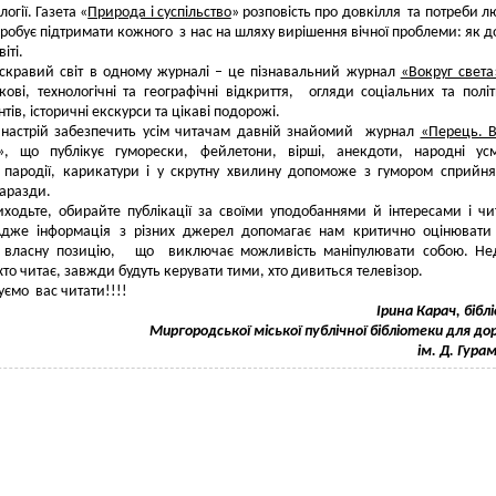
огії. Газета «
Природа і суспільство
» розповість про довкілля та потреби 
спробує підтримати кожного з нас на шляху вирішення вічної проблеми: як д
віті.
скравий світ в одному журналі – це пізнавальний журнал
«Вокруг света
кові, технологічні та географічні відкриття, огляди соціальних та полі
ів, історичні екскурси та цікаві подорожі.
 настрій забезпечить усім читачам давній знайомий журнал
«Перець. 
», що публікує гуморески, фейлетони, вірші, анекдоти, народні ус
 пародії, карикатури і у скрутну хвилину допоможе з гумором сприйня
гаразди.
ходьте, обирайте публікації за своїми уподобаннями й інтересами і чи
Адже інформація з різних джерел допомагає нам критично оцінювати 
 власну позицію, що виключає можливість маніпулювати собою. Не
 хто читає, завжди будуть керувати тими, хто дивиться телевізор.
ємо вас читати!!!!
Ірина Карач, бібл
Миргородської міської публічної бібліотеки для до
ім. Д. Гура