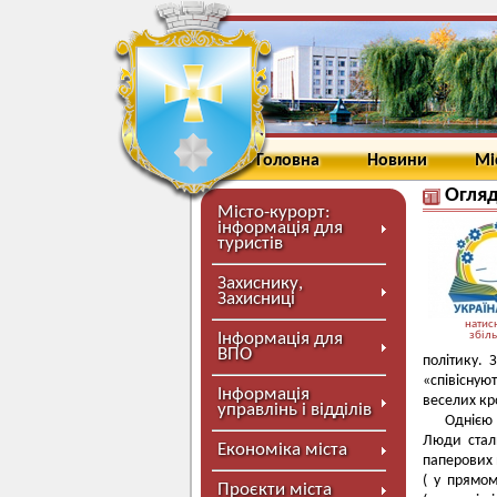
Головна
Новини
Мі
Огляд
Місто-курорт:
інформація для
туристів
Захиснику,
Захисниці
натисн
Інформація для
збіл
ВПО
політику. 
«співісну
Інформація
веселих кр
управлінь і відділів
Однією 
Люди стал
Економіка міста
паперових 
( у прямом
Проєкти міста