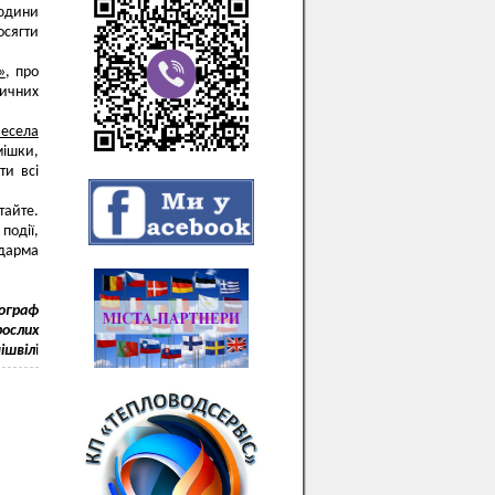
людини
осягти
»
, про
тичних
Весела
мішки,
ти всі
тайте.
події,
дарма
іограф
рослих
мішвіл
і