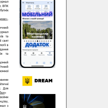
журнал
О, ВПК
утніх
ини»,
ичний
журнал
ів та
ї свят
огії в
дання
ія та
домий
гічний
ломної
авими
ітичні
у. Для
бол
»
Своїми
ицтву,
рнал з