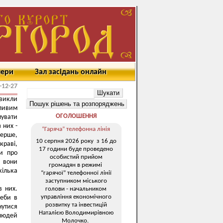
мери
Зал засідань онлайн
-12-27
викли
ливим
ОГОЛОШЕННЯ
мувати
 них -
“Гаряча” телефонна лінія
перше,
10 серпня 2026 року з 16 до
краві,
17 години буде проведено
ки про
особистий прийом
е вони
громадян в режимі
кілька
“гарячої” телефонної лінії
заступником міського
в них.
голови - начальником
управління економічного
реби в
розвитку та інвестицій
нутися
Наталією Володимирівною
 людей
Молочко.