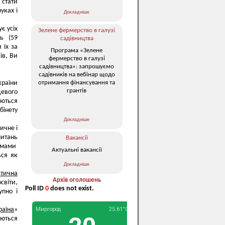
 стати
уках і
Докладніше
є усіх
Зелене фермерство в галузі
ь (59
садівництва
 їх за
Програма «Зелене
ів, Ви
фермерство в галузі
садівництва»: запрошуємо
садівників на вебінар щодо
отримання фінансування та
країни
грантів
цевого
уються
бінету
Докладніше
ичне і
питань
Вакансії
думами
Актуальні вакансії
ься як
Докладніше
тична
Архів оголошень
світи,
Poll ID
0
does not exist.
упно і
раїна
»
уються