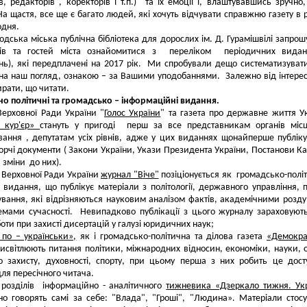
ів, редакторів , коректорів і т.п.) та їх емоції і, влаштувавшись зручно,
На щастя, все ще є багато людей, які хочуть відчувати справжню газету в р
одня.
дська міська публічна бібліотека для дорослих ім. Д. Гурамішвілі запрошу
ів та гостей міста ознайомитися з переліком періодичних видан
ь), які передплачені на 2017 рік. Ми спробували дещо систематизувати
на наш погляд, ознакою – за Вашими уподобаннями. Залежно від інтерес
рати, що читати.
но політичні та громадсько – інформаційні видання.
Верховної Ради України "
Голос України
" та газета про державне життя У
 кур'єр»
стануть у пригоді перш за все представникам органів міс
ання , депутатам усіх рівнів, адже у цих виданнях щонайперше публік
рчі документи ( Закони України, Укази Президента України, Постанови Ка
а зміни до них).
Верховної Ради України
журнал "В
i
че"
позіціонується як громадсько-політ
 видання, що публікує матеріали з політології, державного управління, 
вання, які відрізняються науковим аналізом фактів, академічними роз
емами сучасності. Невипадково публікації з цього журналу зараховуют
боти при захисті дисертацій у галузі юридичних наук;
 по – українськи»,
як і громадсько-полiтична та дiлова газета
«Демокра
исвітлюють питання політики, міжнародних відносин, економіки, науки, о
о захисту, духовності, спорту, при цьому перша з них робить це дост
для пересічного читача.
розділів інформаційно - аналітичного
тижневика «Дзеркало тижня. Ук
о говорять самі за себе: "Влада", "Гроші", "Людина». Матеріали стос