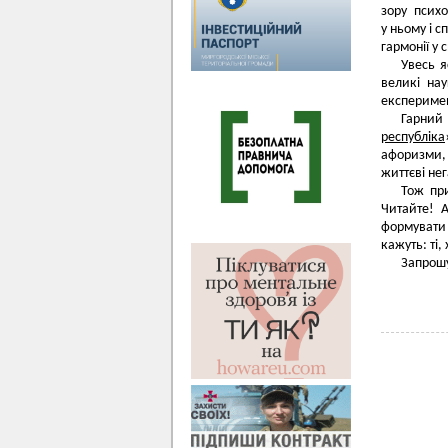
зору психол
у ньому і 
гармонії у с
Увесь я
великі нау
експеримент
Гарний
республіка
афоризми,
життєві не
Тож при
Читайте! 
формувати
кажуть: ті,
Запрошу