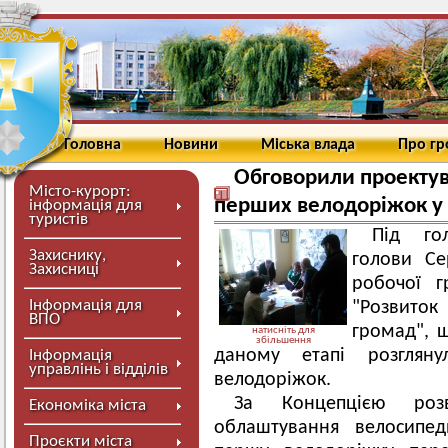
Головна
Новини
Міська влада
Про г
Обговорили проектув
Місто-курорт:
перших велодоріжок у
інформація для
туристів
Під го
Захиснику,
голови Се
Захисниці
робочої г
Інформація для
"Розвиток
ВПО
громад", 
натисніть для
збільшення
даному етапі розгляну
Інформація
управлінь і відділів
велодоріжок.
За Концепцією роз
Економіка міста
облаштування велосипед
Проєкти міста