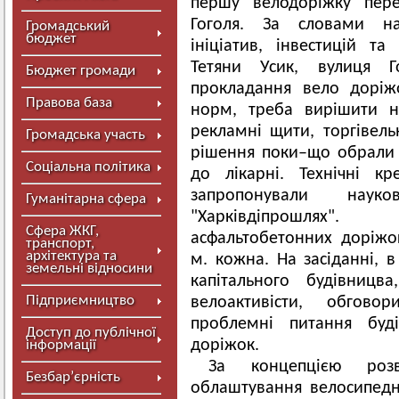
першу велодоріжку пере
Гоголя. За словами на
Громадський
бюджет
ініціатив, інвестицій т
Тетяни Усик, вулиця 
Бюджет громади
прокладання вело доріж
Правова база
норм, треба вирішити ни
рекламні щити, торгівель
Громадська участь
рішення поки–що обрали і
Соціальна політика
до лікарні. Технічні к
запропонували нау
Гуманітарна сфера
"Харківдіпрошлях"
Сфера ЖКГ,
асфальтобетонних доріжок
транспорт,
архітектура та
м. кожна. На засіданні, в
земельні відносини
капітального будівницва
Підприємництво
велоактивісти, обгово
проблемні питання буді
Доступ до публічної
доріжок.
інформації
За концепцією роз
Безбар’єрність
облаштування велосипедн