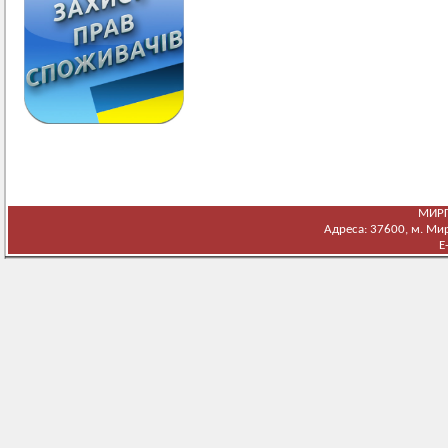
МИРГ
Адреса: 37600, м. Мирг
E