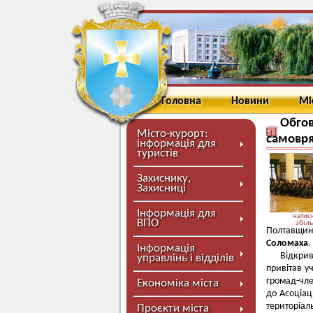
Головна
Новини
Мі
Обгов
Місто-курорт:
самовря
інформація для
туристів
Захиснику,
Захисниці
Інформація для
натисн
ВПО
збіл
Полтавщини
Соломаха
.
Інформація
Відкрив
управлінь і відділів
привітав уч
громад-чле
Економіка міста
до Асоціац
територіал
Проєкти міста