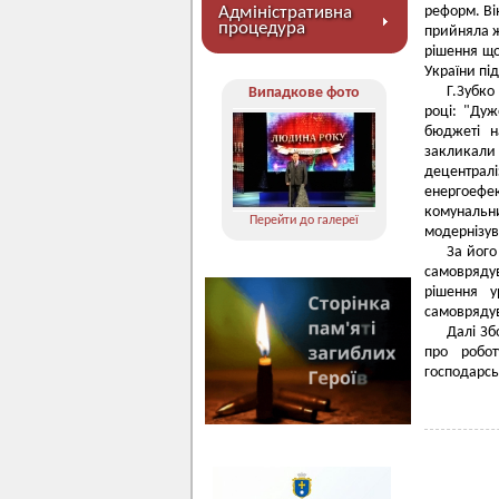
Адміністративна
реформ. Ві
процедура
прийняла ж
рішення що
України пі
Г.Зубко
Випадкове фото
році: "Дуж
бюджеті н
закликали
децентра
енергоефе
комунальни
Перейти до галереї
модернізува
За його
самовряду
рішення у
самоврядув
Далі Зб
про робот
господарсь