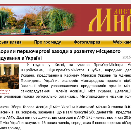
ська влада
Про громаду
Фотогалерея
Web-ка
орили першочергові заходи з розвитку місцевого
2016
дування в Україні
9 грудня у Києві, за участю Прем'єр-Міністра Ук
В.Гройсмана, Віце-прем'єр-міністра Г.Зубка, народних деп
України, представників Кабінету Міністрів України та Адмініс
Президента України, експертів міжнародних проектів від
Загальні збори уповноважених представників органів міс
іть для
самоврядування - членів Асоціації міст України. Делегац
ьшення
 очолював голова регіональної організації, Миргородський міський го
аючи Збори Голова Асоціації міст України Київський міський голова
В.К
асників, та, зокрема, зазначив, що в залі присутні 280 делегатів - предста
нів АМУ. Далі він повідомив, що сьогодні в АМУ 575 членів, протягом 201
ії міст України вступило 16 нових членів, серед яких 5 новостворених об'є
ьних громад.