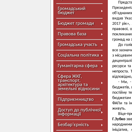
Предст
Президент
Громадський
бюджет
об’єднаних
видав Указ
Бюджет громади
2017 рік»,
правової, 
Правова база
покликаний
громад на 
Громадська участь
До голі
все зазначи
Соціальна політика
з місцевим
децентралі
Гуманітарна сфера
ресурси та
непроста. 
Сфера ЖКГ,
відповідно
транспорт,
- Ми, -
архітектура та
бюджетів, 
земельні відносини
постійну т
бюджетам А
Підприємництво
ФАПи та ін
живуть.
Доступ до публічної
інформації
Віце-пр
Г.Зубко
зве
Безбар’єрність
народними 
ініціатив