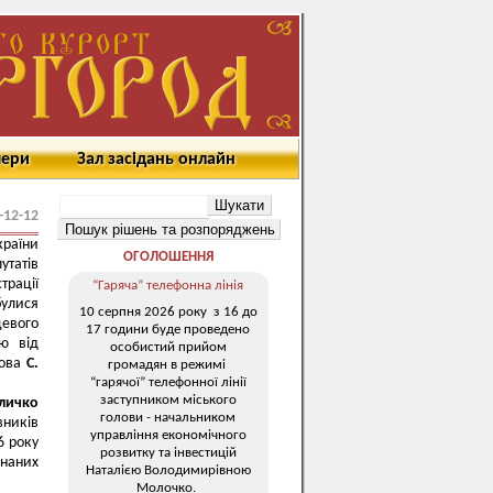
мери
Зал засідань онлайн
-12-12
раїни
ОГОЛОШЕННЯ
утатів
трації
“Гаряча” телефонна лінія
булися
10 серпня 2026 року з 16 до
цевого
17 години буде проведено
ію від
особистий прийом
лова
С.
громадян в режимі
“гарячої” телефонної лінії
заступником міського
личко
голови - начальником
вників
управління економічного
6 року
розвитку та інвестицій
днаних
Наталією Володимирівною
Молочко.