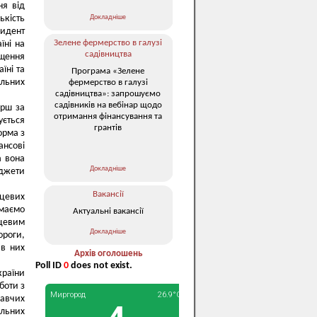
ня від
Докладніше
ькість
зидент
Зелене фермерство в галузі
їні на
садівництва
ищення
їні та
Програма «Зелене
альних
фермерство в галузі
садівництва»: запрошуємо
садівників на вебінар щодо
ерш за
отримання фінансування та
ується
грантів
орма з
ансові
а вона
Докладніше
юджети
Вакансії
сцевих
 маємо
Актуальні вакансії
сцевим
Докладніше
ороги,
 в них
Архів оголошень
Poll ID
0
does not exist.
країни
боти з
давчих
альних