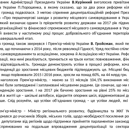
авник Адміністрації Президента України
В.Курінний
виголосив привітан
а України П.Порошенка, в якому сказано, що за два роки реформи кіл
 громад подвоїлася. З метою сприяння децентралізаційній реформі Пре
 «Про першочергові заходи з розвитку місцевого самоврядування в Укра
 який визначає одним із пріоритетів розвитку держави на 2017 рік підв
організаційної та фінансової спроможності місцевого самоврядування в Укра
 вивести у наступному році процес добровільного об’єднання територі
завершальний етап.
в громад також звернувся і Прем'єр-міністр України
В. Гройсман
, який п
в, що починаючи з 2014 року, після революції Гідності, Уряд постійно спілк
 самоврядуванням та асоціаціями, зокрема й Асоціацією міст України. Реф
зації, яка нині реалізується, тримається на трьох китах: повноваження, фін
 відповідальність. Громади демонструють успіхи в процесі реформи, хоч
Тенденції до зростання місцевих бюджетів підтверджують це. Місцеві б
, якщо порівнювати 2015 і 2016 роки, зросли на понад 60%, на 44 млрд грн.
 наголосив Прем'єр-міністр, - маємо за 11 місяців 104,1% виконання мі
які були затверджені і заплановані місцевими радами. Це означає, що ми
енденцію зростання. І на 2017 рік бачимо зростання на рівні 25% по мі
 в житті це – шкільні автобуси, відкриття опорних шкіл, відремонтовані д
ше. Слід розуміти, що успіхи об’єднаних громад – це успіхи людей, які
ем’єр-міністр – Міністр регіонального розвитку, будівництва та ЖКГ У
рнувся до учасників Зборів, міських голів, щодо необхідності посилення ро
депутатами від регіонів щодо підтримки прийняття парламентом законо
, спрямованих на подальше впровадження децентралізації та сектор