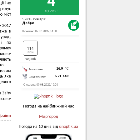
ї і не
 готує
ю міст
у 2017
 вже в
уряд,
 і по
рямку
лово-
оляють
ко.
сцевим
дь-яке
евого
 Звіту
сово-
Погода на найближчий час
Ураїни
Миргород
Погода на 10 днів від
sinoptik.ua