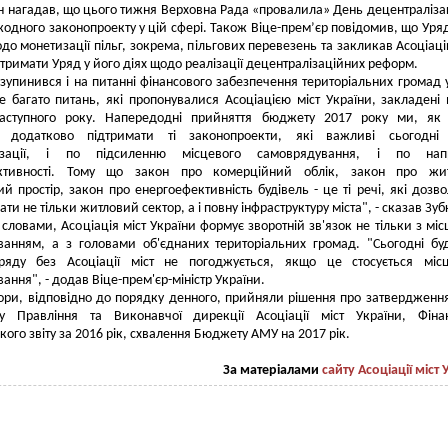
н нагадав, що цього тижня Верховна Рада «провалила» День децентралізаці
одного законопроекту у цій сфері. Також Віце-прем’єр повідомив, що Уряд
до монетизації пільг, зокрема, пільгових перевезень та закликав Асоціаці
дтримати Уряд у його діях щодо реалізації децентралізаційних реформ.
 зупинився і на питанні фінансового забезпечення територіальних громад 
е багато питань, які пропонувалися Асоціацією міст України, закладені
аступного року. Напередодні прийняття бюджету 2017 року ми, як 
 додатково підтримати ті законопроекти, які важливі сьогодні
лізації, і по підсиленню місцевого самоврядування, і по нап
ктивності. Тому що закон про комерційний облік, закон про жит
й простір, закон про енергоефективність будівель - це ті речі, які дозв
ти не тільки житловий сектор, а і повну інфраструктуру міста", - сказав Зуб
 словами, Асоціація міст України формує зворотній зв'язок не тільки з мі
ванням, а з головами об'єднаних територіальних громад. "Сьогодні бу
ряду без Асоціації міст не погоджується, якщо це стосується місц
ання", - додав Віце-прем'єр-міністр України.
ори, відповідно до порядку денного, прийняли рішення про затвердження
у Правління та Виконавчої дирекції Асоціації міст України, Фінан
кого звіту за 2016 рік, схвалення Бюджету АМУ на 2017 рік.
За матеріалами
сайту Асоціації міст 