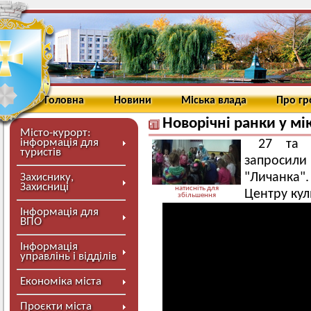
Головна
Новини
Міська влада
Про г
Новорічні ранки у мі
Місто-курорт:
інформація для
27 та 
туристів
запросили
"Личанка".
Захиснику,
Захисниці
натисніть для
Центру кул
збільшення
Інформація для
ВПО
Інформація
управлінь і відділів
Економіка міста
Проєкти міста