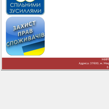
МИРГ
Адреса: 37600, м. Мирг
E