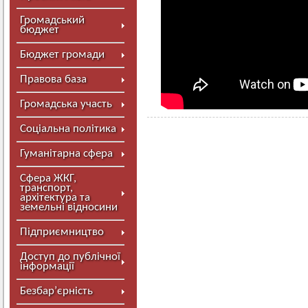
Громадський
бюджет
Бюджет громади
Правова база
Громадська участь
Соціальна політика
Гуманітарна сфера
Сфера ЖКГ,
транспорт,
архітектура та
земельні відносини
Підприємництво
Доступ до публічної
інформації
Безбар’єрність