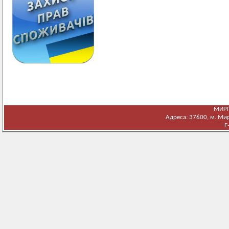
МИРГ
Адреса: 37600, м. Мирг
E