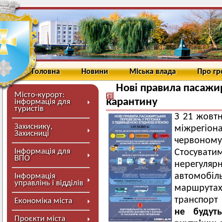
Головна
Новини
Міська влада
Про г
Нові правила пасажи
Місто-курорт:
карантину
інформація для
туристів
З 21 жовтн
Захиснику,
міжрегіон
Захисниці
червоно
Інформація для
Стосува
ВПО
нерегуля
автомобі
Інформація
управлінь і відділів
маршрута
транспорт
Економіка міста
не будуть
Проєкти міста