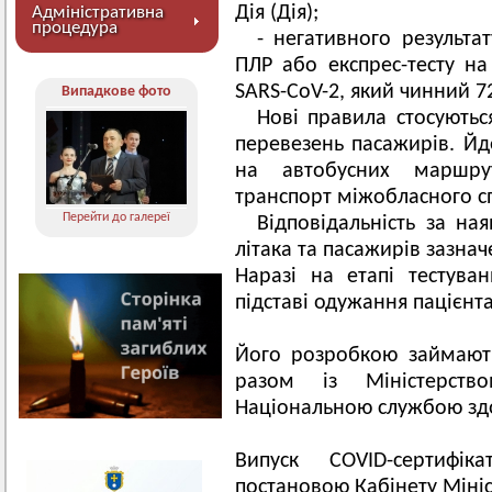
Дія (Дія);
Адміністративна
процедура
- негативного результа
ПЛР або експрес-тесту на
SARS-CoV-2, який чинний 7
Випадкове фото
Нові правила стосуються
перевезень пасажирів. Йд
на автобусних маршрут
транспорт міжобласного с
Перейти до галереї
Відповідальність за ная
літака та пасажирів зазна
Наразі на етапі тестува
підставі одужання пацієнт
Його розробкою займають
разом із Міністерств
Національною службою зд
Випуск COVID-сертифі
постановою Кабінету Мініс