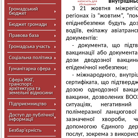
внутрішнь
натисніть для
збільшення
З 21 жовтня міжрегіо
Громадський
бюджет
регіонах із “жовтим”, “п
епіднебезпеки будуть до
Бюджет громади
водіїв, екіпажу авіатран
Правова база
документів:
- документа, що підт
Громадська участь
вакцинації або документа
Соціальна політика
дози дводозної вакцин
епідемічної небезпеки;
Гуманітарна сфера
- міжнародного, внутрі
Сфера ЖКГ,
сертифіката, що підтверд
транспорт,
архітектура та
дозою однодозної вакц
земельні відносини
вакцини, дозволених ВОО
Підприємництво
ситуаціях, негативний
полімеразної ланцюгово
Доступ до публічної
зазначеної хвороби, ч
інформації
допомогою Єдиного дер
Безбар’єрність
послуг, зокрема з викори