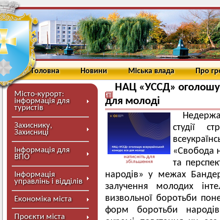
Головна
Новини
Міська влада
Про г
НАЦ «УССД» оголошує
Місто-курорт:
для молоді
інформація для
туристів
Недержа
Захиснику,
студії ст
Захисниці
всеукраїнс
Інформація для
«Свобода н
ВПО
натисніть для
та перспе
збільшення
народів» у межах Бандер
Інформація
управлінь і відділів
залучення молодих інте
визвольної боротьби поне
Економіка міста
форм боротьби народів 
Проєкти міста