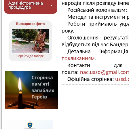
народів після розпаду імпе
Адміністративна
процедура
Російський колоніалізм: й
Методи та інструменти р
Роботи приймають укр
Випадкове фото
року.
Оголошення результа
відбудеться під час Бандер
Детальна інформац
Перейти до галереї
покликанням
.
Контакти для
пошта:
nac.ussd@gmail.co
Офіційна сторінка:
ussd.