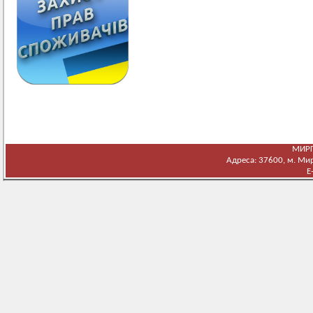
МИРГ
Адреса: 37600, м. Мирг
E