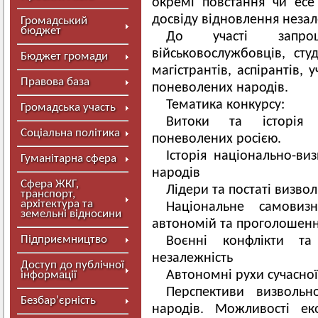
окремі повстання чи есе
досвіду відновлення незал
Громадський
бюджет
До участі запрош
військовослужбовців, сту
Бюджет громади
магістрантів, аспірантів, 
Правова база
поневолених народів.
Тематика конкурсу:
Громадська участь
Витоки та історія 
Соціальна політика
поневолених росією.
Історія національно-ви
Гуманітарна сфера
народів
Сфера ЖКГ,
Лідери та постаті визвол
транспорт,
архітектура та
Національне самовизн
земельні відносини
автономій та проголошення
Підприємництво
Воєнні конфлікти т
незалежність
Доступ до публічної
Автономні рухи сучасної 
інформації
Перспективи визвольн
Безбар’єрність
народів. Можливості ек