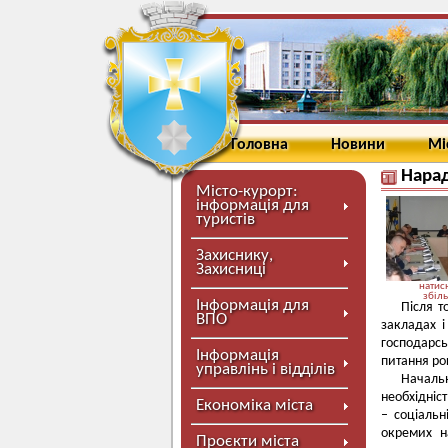
Головна
Новини
Мі
Нарад
Місто-курорт:
інформація для
туристів
Захиснику,
Захисниці
натисн
збіл
Інформація для
Після т
ВПО
закладах 
господарс
Інформація
питання ро
управлінь і відділів
Начальн
необхідніс
Економіка міста
– соціальн
окремих н
Проєкти міста