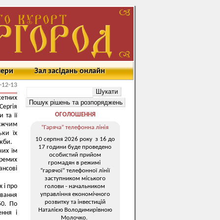
мери
Зал засідань онлайн
-12-13
етних
Сергія
ОГОЛОШЕННЯ
 та її
лижчим
“Гаряча” телефонна лінія
ьки їх
10 серпня 2026 року з 16 до
жби.
17 години буде проведено
чих їм
особистий прийом
кремих
громадян в режимі
ансові
“гарячої” телефонної лінії
заступником міського
 і про
голови - начальником
управління економічного
ування
розвитку та інвестицій
50. По
Наталією Володимирівною
ння і
Молочко.