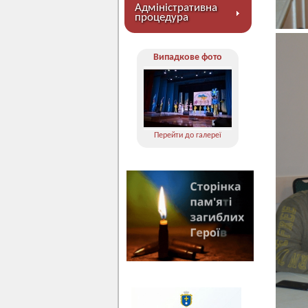
Адміністративна
процедура
Випадкове фото
Перейти до галереї