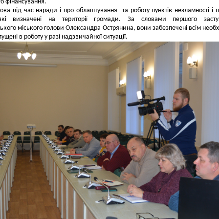
о фінансування.
ва під час наради і про облаштування та роботу пунктів незламності і п
 які визначені на території громади. За словами першого засту
кого міського голови Олександра Острянина, вони забезпечені всім необ
пущені в роботу у разі надзвичайної ситуації.