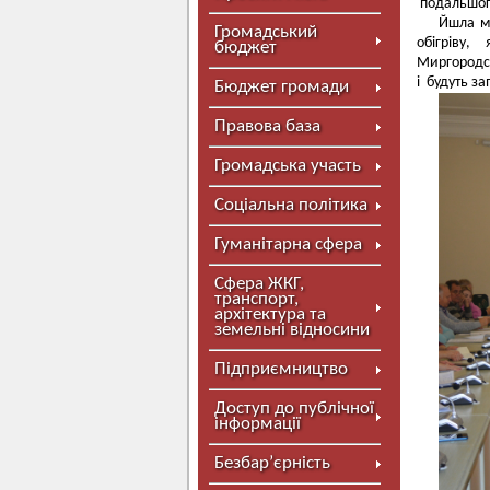
подальшог
Йшла мо
Громадський
обігріву,
бюджет
Миргородсь
і будуть за
Бюджет громади
Правова база
Громадська участь
Соціальна політика
Гуманітарна сфера
Сфера ЖКГ,
транспорт,
архітектура та
земельні відносини
Підприємництво
Доступ до публічної
інформації
Безбар’єрність