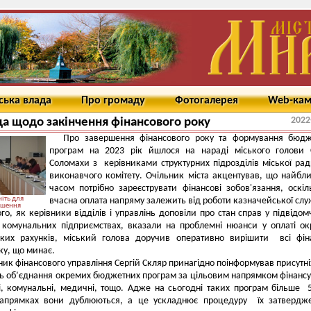
ська влада
Про громаду
Фотогалерея
Web-ка
2022
а щодо закінчення фінансового року
Про завершення фінансового року та формування бюдж
програм на 2023 рік йшлося на нараді міського голови 
Соломахи з керівниками структурних підрозділів міської ради
виконавчого комітету. Очільник міста акцентував, що найб
часом потрібно зареєструвати фінансові зобов'язання, оскіл
іть для
вчасна оплата напряму залежить від роботи казначейської слу
ьшення
ого, як керівники відділів і управлінь доповіли про стан справ у підвідом
і комунальних підприємствах, вказали на проблемні нюанси у оплаті о
ьких рахунків, міський голова доручив оперативно вирішити всі фін
ку, що минає.
ик фінансового управління Сергій Скляр принагідно поінформував присутніх
ть об’єднання окремих бюджетних програм за цільовим напрямком фінанс
і, комунальні, медичні, тощо. Адже на сьогодні таких програм більше 
апрямках вони дублюються, а це ускладнює процедуру їх затвердже