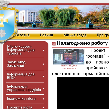
Головна
Новини
Міська влада
Про г
Налагоджено роботу
Місто-курорт:
інформація для
Проект
туристів
громада" -
до повно
Захиснику,
Захисниці
натисніть для
пройшло чи
збільшення
електронні інформаційні 
Інформація для
ВПО
Інформація
управлінь і відділів
Економіка міста
Проєкти міста