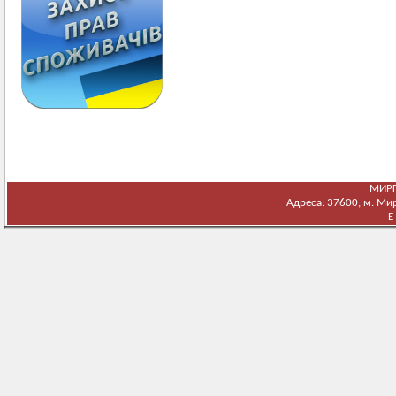
МИРГ
Адреса: 37600, м. Мирг
E