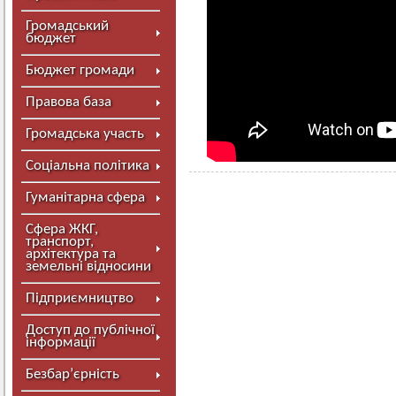
Громадський
бюджет
Бюджет громади
Правова база
Громадська участь
Соціальна політика
Гуманітарна сфера
Сфера ЖКГ,
транспорт,
архітектура та
земельні відносини
Підприємництво
Доступ до публічної
інформації
Безбар’єрність