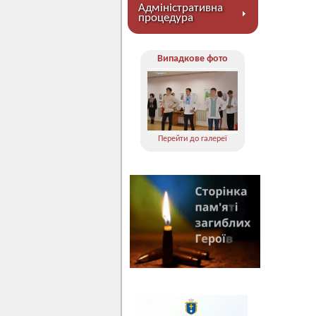
Адміністративна
процедура
Випадкове фото
Перейти до галереї