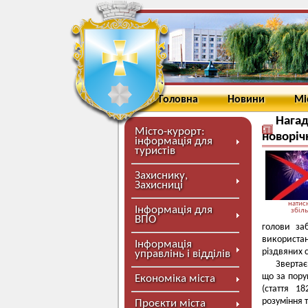
Головна
Новини
Мі
Нагад
Місто-курорт:
новоріч
інформація для
туристів
Захиснику,
Захисниці
натисн
Інформація для
збіл
ВПО
голови за
використан
Інформація
різдвяних 
управлінь і відділів
Звертає
що за пору
Економіка міста
(стаття 1
розуміння 
Проєкти міста