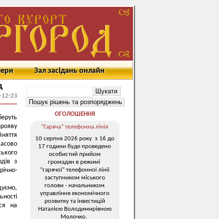
мери
Зал засідань онлайн
д
-12-23
ОГОЛОШЕННЯ
беруть
прояву
“Гаряча” телефонна лінія
йняття
10 серпня 2026 року з 16 до
асово
17 години буде проведено
ького
особистий прийом
одів з
громадян в режимі
“гарячої” телефонної лінії
річно-
заступником міського
голови - начальником
дуємо,
управління економічного
ьності
розвитку та інвестицій
ося на
Наталією Володимирівною
Молочко.