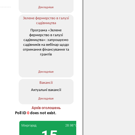
Докладніше
Зелене фермерство в галузі
садівництва
Програма «Зелене
фермерство в галузі
садівництва»: запрошуємо
садівників на вебінар щодо
отримання фінансування та
грантів
Докладніше
Вакансії
Актуальні вакансії
Докладніше
Архів оголошень
Poll ID
0
does not exist.