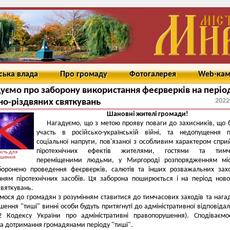
ська влада
Про громаду
Фотогалерея
Web-ка
уємо про заборону використання феєрверків на періо
2022
но-різдвяних святкувань
Шановні жителі громади!
Нагадуємо, що з метою прояву поваги до захисників, що 
участь в російсько-українській війні, та недопущення 
соціальної напруги, пов'язаної з особливим характером спри
піротехнічних ефектів жителями, гостями та тимч
іть для
ьшення
переміщеними людьми, у Миргороді розпорядженням міс
боронено проведення феєрверків, салютів та інших розважальних зах
ням піротехнічних засобів. Ця заборона поширюється і на період ново
святкувань.
мося до громадян з розумінням ставитися до тимчасових заходів та нага
шення "тиші" винні особи будуть притягнуті до адміністративної відповідал
82 Кодексу України про адміністративні правопорушення). Сподіваєм
та дотримання громадянами періоду "тиші".