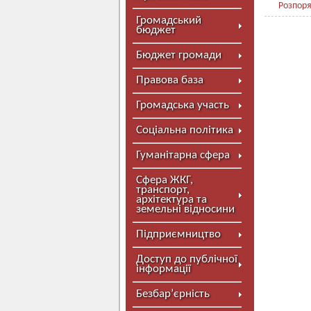
Розпор
Громадський
бюджет
Бюджет громади
Правова база
Громадська участь
Соціальна політика
Гуманітарна сфера
Сфера ЖКГ,
транспорт,
архітектура та
земельні відносини
Підприємництво
Доступ до публічної
інформації
Безбар’єрність