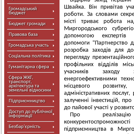
Відкрив захід перший 
Швайка. Він привітав уч
Громадський
бюджет
роботи. За словами секре
місті триває робота на
Бюджет громади
Миргородського субрегіо
Правова база
допомогою експертів 
допомоги "Партнерство дл
Громадська участь
розробка заходів для до
Соціальна політика
перегляду презентаційно
профільних відділів мі
Гуманітарна сфера
учасників заходу 
Сфера ЖКГ,
енергоефективними техно
транспорт,
місцевого розвитк
архітектура та
земельні відносини
адміністративних послуг,
залученні інвестицій, про
Підприємництво
до пайової участі у розвит
Доступ до публічної
Про реалізаці
інформації
конкурентоспроможн
Безбар’єрність
підприємництва в Мирго