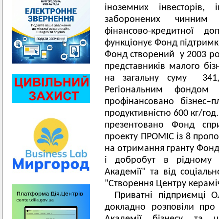
іноземних інвесторів,
заборонених чинним 
фінансово-кредитної д
функціонує Фонд підтримк
Фонд створений у 2003 роц
представників малого біз
на загальну суму 341,0
Регіональним фондом 
профінансовано бізнес–
продуктивністю 600 кг/год.
презентовано Фонд спр
проекту ПРОМІС із 8 пропо
на отримання гранту Фонду
і добробут в рідному м
Академії" та від соціальн
"Створення Центру керамі
Приватні підприємці О
докладно розповіли про 