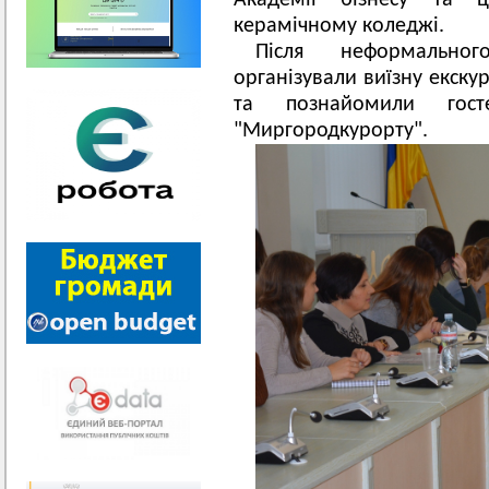
Академії бізнесу та 
керамічному коледжі.
Після неформальног
організували виїзну екску
та познайомили гос
"Миргородкурорту".