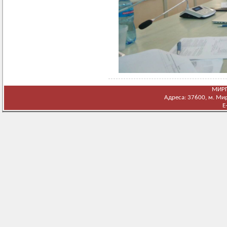
МИРГ
Адреса: 37600, м. Мирг
E