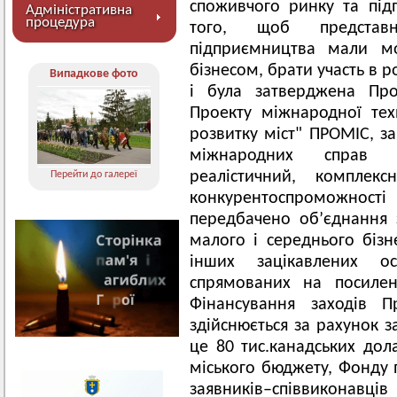
споживчого ринку та під
Адміністративна
процедура
того, щоб представ
підприємництва мали мо
бізнесом, брати участь в р
Випадкове фото
і була затверджена Пр
Проекту міжнародної тех
розвитку міст" ПРОМІС, за
міжнародних справ К
реалістичний, компле
Перейти до галереї
конкурентоспроможност
передбачено об’єднання з
малого і середнього бізне
інших зацікавлених о
спрямованих на посилен
Фінансування заходів П
здійснюється за рахунок 
це 80 тис.канадських дола
міського бюджету, Фонду 
заявників–співвиконавців