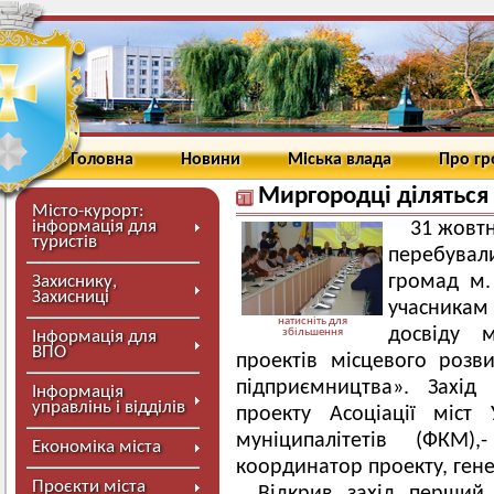
Головна
Новини
Міська влада
Про г
Миргородці діляться
Місто-курорт:
інформація для
31 жовт
туристів
перебува
громад м.
Захиснику,
Захисниці
учасникам
натисніть для
досвіду 
збільшення
Інформація для
ВПО
проектів місцевого розв
підприємництва». Захід
Інформація
управлінь і відділів
проекту Асоціації міст
муніципалітетів (ФКМ)
Економіка міста
координатор проекту, ген
Проєкти міста