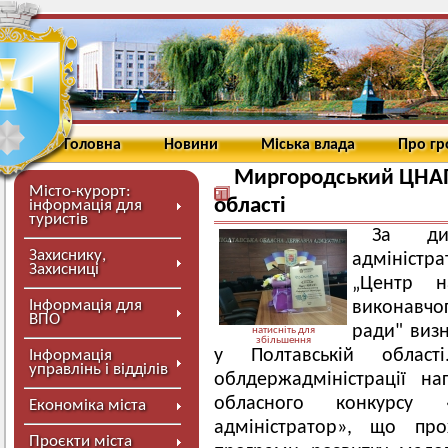
Головна
Новини
Міська влада
Про г
Миргородський ЦНАП 
Місто-курорт:
області
інформація для
туристів
За дин
Захиснику,
адміністра
Захисниці
„Центр н
Інформація для
виконавчо
ВПО
ради" виз
натисніть для
збільшення
у Полтавській облас
Інформація
управлінь і відділів
облдержадміністрації н
обласного конкурс
Економіка міста
адміністратор», що п
Проєкти міста