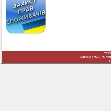
МИРГ
Адреса: 37600, м. Мирг
E