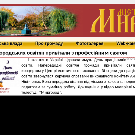
ська влада
Про громаду
Фотогалерея
Web-ка
родських освітян привітали з професійним святом
2023
1 жовтня в Україні відзначатимуть День працівників
освіти. Напередодні освітян громади привітали свят
концертом у Центрі естетичного виховання. Зі сцени до праці
освіти звернулася керуюча справами виконавчого комітету Ан
Нікітченко. Вона передала вітання від міського голови та подя
педагогам за сумлінну роботу. Докладніше у відео матеріалі м
іть для
ьшення
телестудії "Миргород".