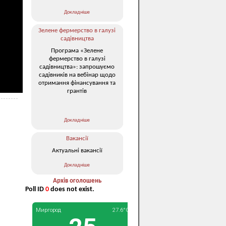
Докладніше
Зелене фермерство в галузі
садівництва
Програма «Зелене
фермерство в галузі
садівництва»: запрошуємо
садівників на вебінар щодо
отримання фінансування та
грантів
Докладніше
Вакансії
Актуальні вакансії
Докладніше
Архів оголошень
Poll ID
0
does not exist.