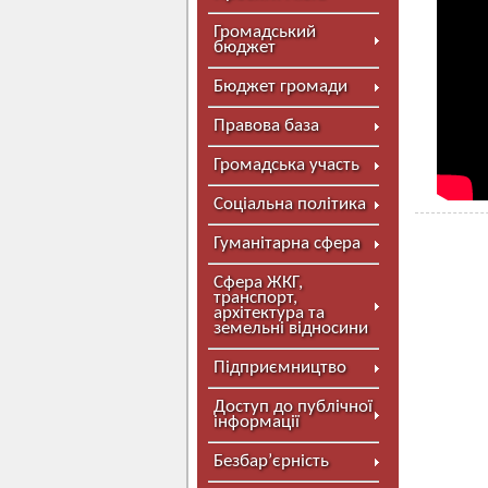
Громадський
бюджет
Бюджет громади
Правова база
Громадська участь
Соціальна політика
Гуманітарна сфера
Сфера ЖКГ,
транспорт,
архітектура та
земельні відносини
Підприємництво
Доступ до публічної
інформації
Безбар’єрність