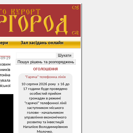
мери
Зал засідань онлайн
-09-29
ковим
ОГОЛОШЕННЯ
вників
тоніна
“Гаряча” телефонна лінія
кувала
10 серпня 2026 року з 16 до
іської
17 години буде проведено
особистий прийом
громадян в режимі
“гарячої” телефонної лінії
заступником міського
голови - начальником
управління економічного
розвитку та інвестицій
Наталією Володимирівною
Молочко.