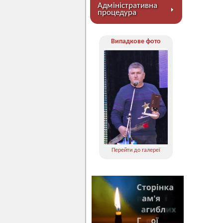
Адміністративна
процедура
Випадкове фото
Перейти до галереї