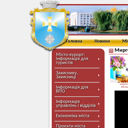
Головна
Новини
Мі
Мирго
Місто-курорт:
інформація для
туристів
Захиснику,
Захисниці
натисн
Інформація для
збіл
ВПО
Інформація
управлінь і відділів
Економіка міста
Проєкти міста