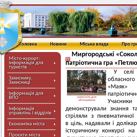
Головна
Новини
Міська влада
Про г
Миргородські «Сокол
Місто-курорт:
патріотична гра «Петл
інформація для
туристів
У селі
Захиснику,
обласног
Захисниці
«Маяк» 
Інформація для
патріотич
ВПО
натисніть для
збільшення
Учасник
демонстрували знання та
Інформація
управлінь і відділів
стріляли з пневматичної
в ціль, надавали і доліка
Економіка міста
історичному конкурсі на
Проєкти міста