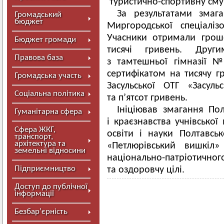
туристично-спортивну сму
За результатами змаг
Громадський
бюджет
Миргородської спеціал
Учасники отримали грош
Бюджет громади
тисячі гривень. Друг
Правова база
з тамтешньої гімназії 
сертифікатом на тисячу г
Громадська участь
Засульської ОТГ «Засул
Соціальна політика
та п’ятсот гривень.
Ініціював змагання По
Гуманітарна сфера
і краєзнавства учнівсько
Сфера ЖКГ,
освіти і науки Полтавськ
транспорт,
архітектура та
«Петлюрівський вишкіл
земельні відносини
національно-патріотично
Підприємництво
та оздоровчу цілі.
Доступ до публічної
інформації
Безбар’єрність