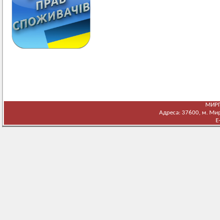
МИРГ
Адреса: 37600, м. Мирг
E