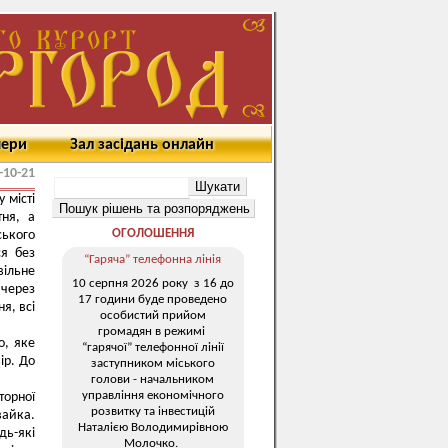
мери
Зал засідань онлайн
-10-21
 місті
тня, а
ОГОЛОШЕННЯ
ського
ся без
“Гаряча” телефонна лінія
вільне
10 серпня 2026 року з 16 до
 через
17 години буде проведено
я, всі
особистий прийом
громадян в режимі
о, яке
“гарячої” телефонної лінії
ір. До
заступником міського
голови - начальником
управління економічного
торної
розвитку та інвестицій
вайка.
Наталією Володимирівною
дь-які
Молочко.