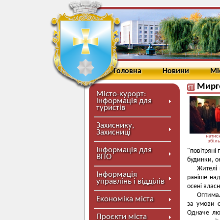
Головна
Новини
Мі
Мирго
Місто-курорт:
інформація для
туристів
Захиснику,
Захисниці
натисн
збіл
Інформація для
"повітряні
ВПО
будинки, ок
Жителі 
Інформація
раніше над
управлінь і відділів
осені влас
Оптимал
Економіка міста
за умови с
Одначе лю
Проєкти міста