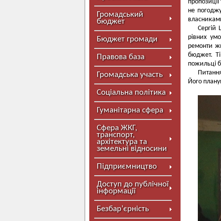
пропозиції
не погоджу
Громадський
власниками
бюджет
Сергій 
рівних ум
Бюджет громади
ремонти жи
бюджет. Т
Правова база
пожильці бу
Питання
Громадська участь
Його планую
Соціальна політика
Гуманітарна сфера
Сфера ЖКГ,
транспорт,
архітектура та
земельні відносини
Підприємництво
Доступ до публічної
інформації
Безбар’єрність