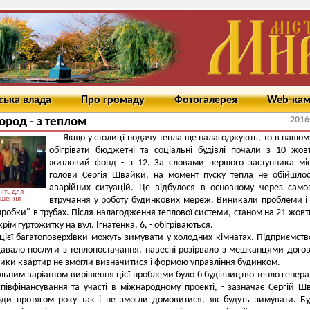
ська влада
Про громаду
Фотогалерея
Web-ка
2016
род - з теплом
Якщо у столиці подачу тепла ще налагоджують, то в нашому
обігрівати бюджетні та соціальні будівлі почали з 10 жов
житловий фонд - з 12. За словами першого заступника мі
голови Сергія Швайки, на момент пуску тепла не обійшло
аварійних ситуацій. Це відбулося в основному через само
іть для
ьшення
втручання у роботу будинкових мереж. Виникали проблеми і
 пробки" в трубах. Після налагодження теплової системи, станом на 21 жовтн
рім гуртожитку на вул. Ігнатенка, 6, - обігріваються.
цієї багатоповерхівки можуть зимувати у холодних кімнатах. Підприємств
авало послуги з теплопостачання, навесні розірвало з мешканцями догов
ники квартир не змогли визначитися і формою управління будинком.
ьним варіантом вирішення цієї проблеми було б будівництво тепло генера
півфінансування та участі в міжнародному проекті, - зазначає Сергій Ш
ди протягом року так і не змогли домовитися, як будуть зимувати. Бу