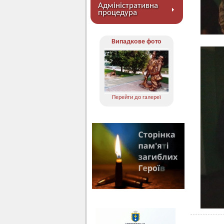
Адміністративна
процедура
Випадкове фото
Перейти до галереї