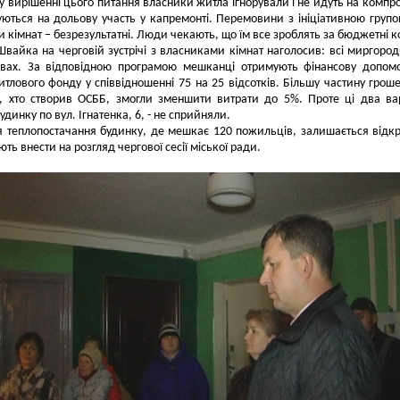
 у вирішенні цього питання власники житла ігнорували і не йдуть на компро
ються на дольову участь у капремонті. Перемовини з ініціативною групо
 кімнат – безрезультатні. Люди чекають, що їм все зроблять за бюджетні к
Швайка на черговій зустрічі з власниками кімнат наголосив: всі миргород
овах. За відповідною програмою мешканці отримують фінансову допом
тлового фонду у співвідношенні 75 на 25 відсотків. Більшу частину грош
і, хто створив ОСББ, змогли зменшити витрати до 5%. Проте ці два ва
динку по вул. Ігнатенка, 6, - не сприйняли.
 теплопостачання будинку, де мешкає 120 пожильців, залишається відк
ть внести на розгляд чергової сесії міської ради.