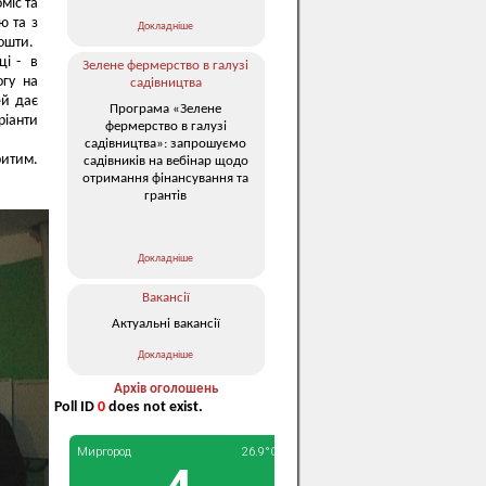
міс та
ю та з
Докладніше
ошти.
ці - в
Зелене фермерство в галузі
огу на
садівництва
ей дає
Програма «Зелене
ріанти
фермерство в галузі
садівництва»: запрошуємо
ритим.
садівників на вебінар щодо
отримання фінансування та
грантів
Докладніше
Вакансії
Актуальні вакансії
Докладніше
Архів оголошень
Poll ID
0
does not exist.