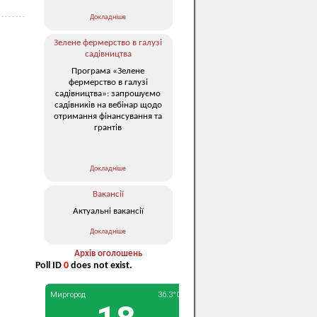
Докладніше
Зелене фермерство в галузі
садівництва
Програма «Зелене
фермерство в галузі
садівництва»: запрошуємо
садівників на вебінар щодо
отримання фінансування та
грантів
Докладніше
Вакансії
Актуальні вакансії
Докладніше
Архів оголошень
Poll ID
0
does not exist.