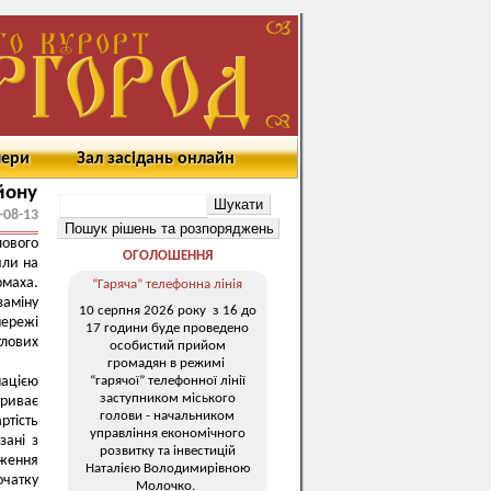
мери
Зал засідань онлайн
йону
-08-13
лового
ОГОЛОШЕННЯ
или на
маха.
“Гаряча” телефонна лінія
заміну
10 серпня 2026 року з 16 до
мережі
17 години буде проведено
лових
особистий прийом
громадян в режимі
“гарячої” телефонної лінії
мацією
заступником міського
триває
голови - начальником
ртість
управління економічного
зані з
розвитку та інвестицій
ження
Наталією Володимирівною
чатку
Молочко.