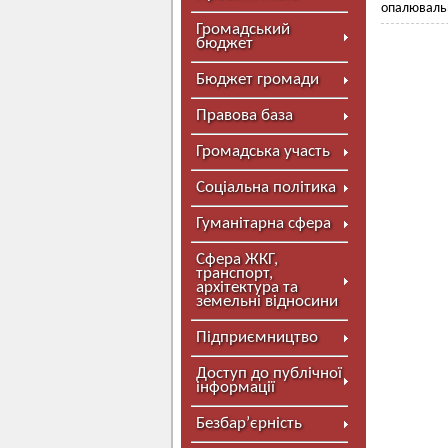
опалювальн
Громадський
бюджет
Бюджет громади
Правова база
Громадська участь
Соціальна політика
Гуманітарна сфера
Сфера ЖКГ,
транспорт,
архітектура та
земельні відносини
Підприємництво
Доступ до публічної
інформації
Безбар’єрність