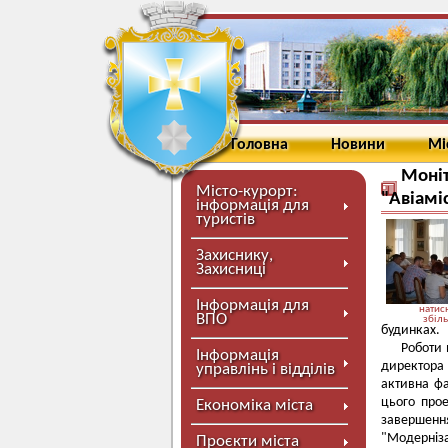
Головна
Новини
Мі
Моніт
Місто-курорт:
"Авіамі
інформація для
туристів
Захиснику,
Захисниці
Інформація для
натисн
ВПО
збіл
будинках.
Роботи 
Інформація
директора
управлінь і відділів
активна фа
цього прое
Економіка міста
завершенн
"Модерніз
Проєкти міста