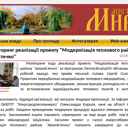
ська влада
Про громаду
Фотогалерея
Web-ка
оринг реалізації проекту "Модернізація теплового ра
2018
стечко"
Моніторинг ходу реалізації проекту "Модернізація теп
району "Авіамістечко" за програмою DemoUkrainaDH обговор
робочій нараді, яку провів міський голова Сергій Соло
Проектом передбачено модернізацію теплового мікрорайону, 
енергогенеруючого обладнання, реконструкцію розподільчої 
іть для
та встановлення індивідуальних теплових пунктів в жит
ьшення
виконують підрядні організації, які виграли тендерні пропозиції. За інфор
 ОКВПТГ "Миргородтеплоенерго" Олександра Короля, нині на об'єкті 
за робіт. Завдяки проведенню тендерних процедур вдалося зменшити ва
кту. Зекономлені кошти планують спрямувати на інші види робіт, пов'я
ям міжнародної ініціативи. Загалом проект у галузі енергозбере
ація теплового району "Авіамістечко" планують завершити до по