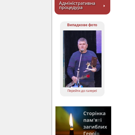
Адміністративна
процедура
Випадкове фото
Перейти до галереї