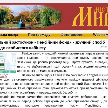
ська влада
Про громаду
Фотогалерея
Web-ка
ьний застосунок «Пенсійний фонд» - зручний спосіб
2021
 до особистого кабінету
Раніше запис у трудовій книжці гарантував нарахування пен
зараз головне – чи сплачувались при цьому страхові вн
Зазвичай, це робить роботодавець. Проте бувають випадки
цього не відбувається і тоді трудовий стаж людині нарахову
але на пенсії це мало позначиться.
іть для
Важливо знати, що з 1 січня 2004 року запис в трудовій кни
ьшення
ою для автоматичного зарахування певного періоду трудової діяльно
 стажу. До пенсії зараховується лише той період, за який були сплачені ст
працівника. Саме страховий стаж враховуватиметься при нарахуванні пен
помоги з тимчасової втрати працездатності, безробіття.
працівник може самостійно перевірити чи сплачує роботодавець за 
нески та який період роботи зарахують до його страхового стажу. Для
користатись порталом електронних послуг Пенсійного 