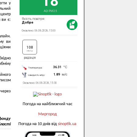
егти у
альний
 центр
 ви є:
нлайн.
ому ви
кціями
бхідно
обміну
ійного
аписом
 через
Погода на найближчий час
Миргород
 фонду
Погода на 10 днів від
sinoptik.ua
бласті