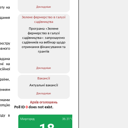
Докладніше
ету на
Зелене фермерство в галузі
одання
садівництва
Програма «Зелене
фермерство в галузі
садівництва»: запрошуємо
садівників на вебінар щодо
еєстру
отримання фінансування та
вного
грантів
надана
ені на
Докладніше
сійної
Вакансії
аїни,
Актуальні вакансії
ченням
Докладніше
темами
Архів оголошень
 опцію
Poll ID
0
does not exist.
оду в