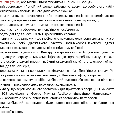
tal.pfu.gov.ua
) або мобільним застосунком «Пенсійний фонд».
ий застосунок «Пенсійний фонд» забезпечує доступ до особистого кабін
 електронних послуг. За його допомогою можна:
подати заяву на призначення або перерахунок пенсії, що передбачає п
ментів для призначення пенсії виключно в електронному вигляді;
одати анкету-заяву на автоматичне призначення пенсії;
одати заяву на оформлення пенсійного посвідчення;
одати дані для внесення змін до пенсійної справи;
тримати та завантажити до мобільного пристрою електронні документи з р
трахованих осіб Державного реєстру загальнообов’язкового держа
ального страхування, які доступні в особистому кабінеті;
переглянути відомості з Реєстру застрахованих осіб (анкетні дані, 
отодавцем (страхувальником) інформацію про заробітну плату, сплач
сть особи страхові внески, набутий страховий стаж) та з електронної пен
ви (для пенсіонерів);
одержувати та переглядати повідомлення від Пенсійного фонду Укр
тежувати стан опрацювання звернень до Пенсійного фонду України.
ановлення застосунку потрібен мобільний телефон або планшет із підклю
Інтернет і виконання декількох нескладних кроків.
ь увагу, що версії мобільного застосунку для пристроїв з операційними сис
а IOS розміщені в Google Play та AppStore відповідно. Натиснувши
и», абсолютно безкоштовно встановиться застосунок на телефон.
вши мобільний застосунок, буде запропоновано обрати варіанти вх
кабінет.
а способів входу: