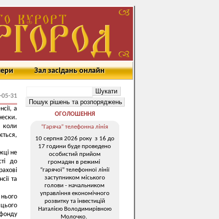
мери
Зал засідань онлайн
-05-31
сії, а
ОГОЛОШЕННЯ
ески.
, коли
“Гаряча” телефонна лінія
ється,
10 серпня 2026 року з 16 до
17 години буде проведено
жці не
особистий прийом
сті до
громадян в режимі
“гарячої” телефонної лінії
рахові
заступником міського
сії та
голови - начальником
управління економічного
нього
розвитку та інвестицій
 цього
Наталією Володимирівною
фонду
Молочко.