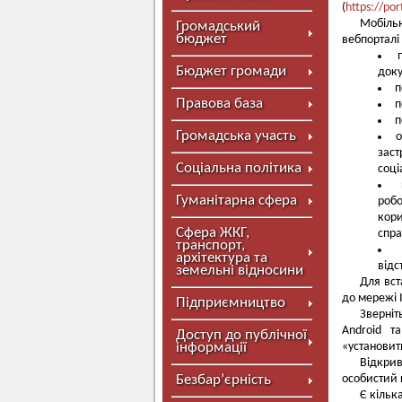
(
https://por
Мобільн
Громадський
бюджет
вебпорталі
Бюджет громади
доку
п
Правова база
п
п
Громадська участь
о
зас
Соціальна політика
соці
Гуманітарна сфера
роб
кори
Сфера ЖКГ,
спра
транспорт,
архітектура та
відс
земельні відносини
Для вст
до мережі 
Підприємництво
Зверніт
Android т
Доступ до публічної
інформації
«установит
Відкри
Безбар’єрність
особистий 
Є кільк