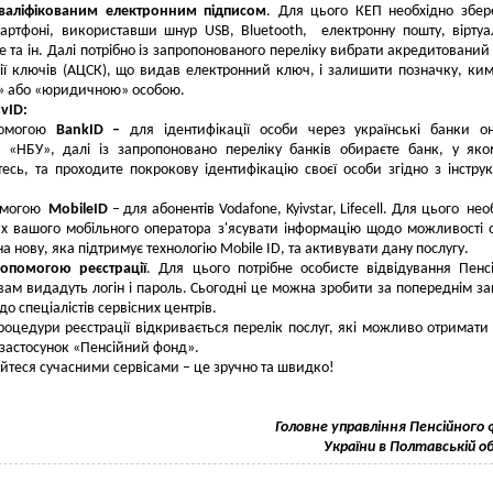
валіфікованим електронним підписом
. Для цього КЕП необхідно збер
артфоні, використавши шнур USB, Bluetooth, електронну пошту, вірту
e та ін. Далі потрібно із запропонованого переліку вибрати акредитований
ії ключів (АЦСК), що видав електронний ключ, і залишити позначку, ким
» або «юридичною» особою.
vID:
помогою
BankID
–
для ідентифікації особи через українські банки о
е «НБУ», далі із запропоновано переліку банків обираєте банк, у як
тесь, та проходите покрокову ідентифікацію своєї особи згідно з інстру
омогою
MobileID
– для абонентів Vodafone, Kyivstar, Lifecell. Для цього нео
х вашого мобільного оператора з'ясувати інформацію щодо можливості 
а нову, яка підтримує технологію Mobile ID, та активувати дану послугу.
допомогою реєстрації
. Для цього потрібне особисте відвідування Пенс
вам видадуть логін і пароль. Сьогодні це можна зробити за попереднім з
о спеціалістів сервісних центрів.
роцедури реєстрації відкривається перелік послуг, які можливо отримати
застосунок «Пенсійний фонд».
йтеся сучасними сервісами – це зручно та швидко!
Головне управління Пенсійного
України в Полтавській о