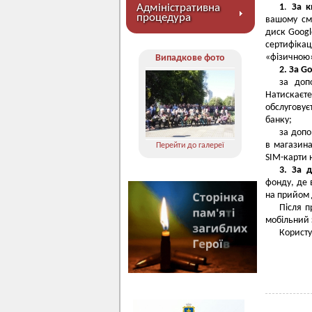
Адміністративна
1
.
За к
процедура
вашому см
диск Googl
сертифікац
«фізичною
Випадкове фото
2.
За Go
за до
Натискаєт
обслуговує
банку;
за доп
в магазина
Перейти до галереї
SIM-карти н
3. За 
фонду, де 
на прийом д
Після п
мобільний 
Користу