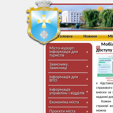
Головна
Новини
Мі
Мобіл
Місто-курорт:
доступу
інформація для
туристів
Захиснику,
Захисниці
Інформація для
натисн
ВПО
збіл
є підстав
страхового
Інформація
внески за 
управлінь і відділів
наданні до
Кожен 
Економіка міста
страхові в
можна с
Проєкти міста