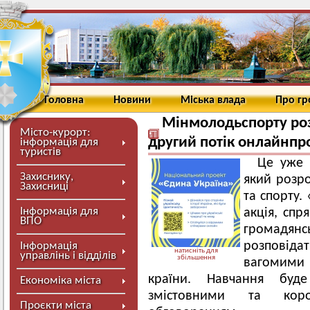
Головна
Новини
Міська влада
Про г
Мінмолодьспорту роз
Місто-курорт:
другий потік онлайнпр
інформація для
туристів
Це уже 
Захиснику,
який розро
Захисниці
та спорту.
Інформація для
акція, спр
ВПО
громадян
розповідат
Інформація
натисніть для
управлінь і відділів
збільшення
вагомими 
країни. Навчання буд
Економіка міста
змістовними та коро
Проєкти міста