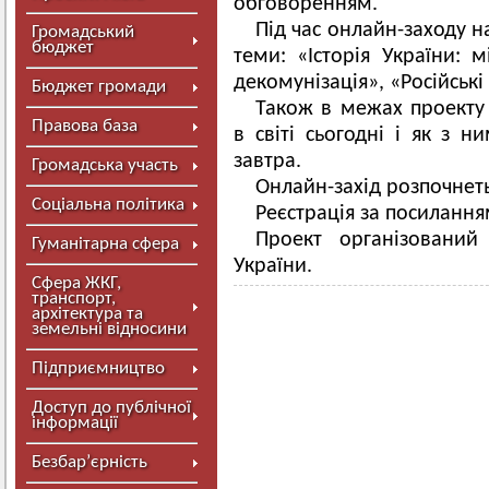
обговоренням.
Під час онлайн-заходу на
Громадський
бюджет
теми: «Історія України: 
декомунізація», «Російські
Бюджет громади
Також в межах проекту
Правова база
в світі сьогодні і як з
завтра.
Громадська участь
Онлайн-захід розпочнеть
Соціальна політика
Реєстрація за посиланн
Проект організований
Гуманітарна сфера
України.
Сфера ЖКГ,
транспорт,
архітектура та
земельні відносини
Підприємництво
Доступ до публічної
інформації
Безбар’єрність