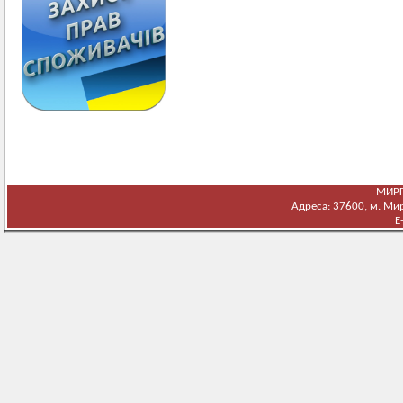
МИРГ
Адреса: 37600, м. Мирг
E