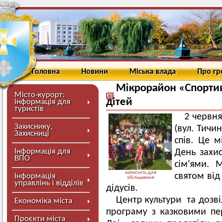
Головна
Новини
Міська влада
Про г
Мікрорайон «Спортив
Місто-курорт:
дітей
інформація для
туристів
2 червн
Захиснику,
(вул. Тичи
Захисниці
спів. Це 
Інформація для
День захис
ВПО
сім'ями. 
натисніть для
святом від
Інформація
збільшення
управлінь і відділів
дідусів.
Центр культури та дозві
Економіка міста
програму з казковими п
Проєкти міста