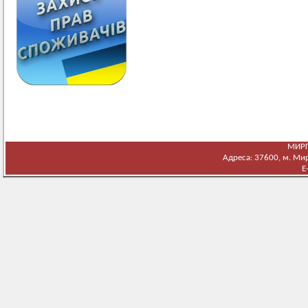
МИРГ
Адреса: 37600, м. Мирг
E