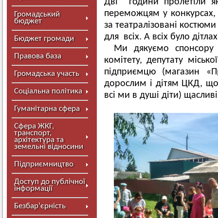
Дві години пролетіли я
переможцям у конкурсах, і
Громадський
бюджет
за театралізовані костюми
для всіх. А всіх було дітла
Бюджет громади
Ми дякуємо спонсору 
Правова база
комітету, депутату міськ
підприємцю (магазин «Пр
Громадська участь
дорослим і дітям ЦКД, щ
Соціальна політика
всі ми в душі діти) щасливі
Гуманітарна сфера
Сфера ЖКГ,
транспорт,
архітектура та
земельні відносини
Підприємництво
Доступ до публічної
інформації
Безбар’єрність