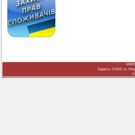
МИРГ
Адреса: 37600, м. Мирг
E