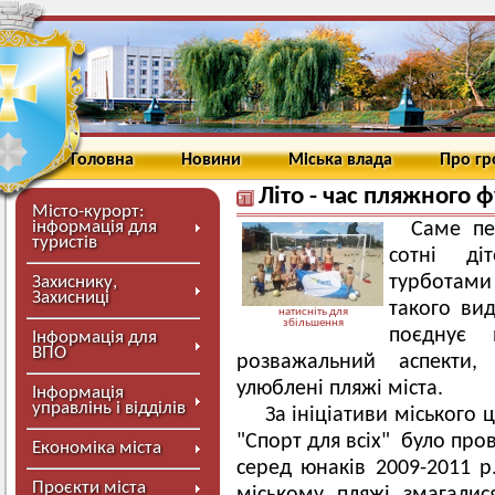
Головна
Новини
Міська влада
Про г
Літо - час пляжного 
Місто-курорт:
інформація для
Саме пе
туристів
сотні ді
турботами 
Захиснику,
Захисниці
такого вид
натисніть для
збільшення
поєднує
Інформація для
ВПО
розважальний аспекти,
улюблені пляжі міста.
Інформація
управлінь і відділів
За ініціативи міського 
"Спорт для всіх" було про
Економіка міста
серед юнаків 2009-2011 р.
Проєкти міста