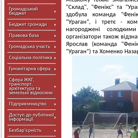
міському пляжі змагали
"Склад", "Фенікс" та "Ура
Громадський
бюджет
здобула команда "Фенік
"Ураган", і третє - ко
Бюджет громади
нагороджені солодким
Правова база
організатори також відзн
Ярослав (команда "Фені
Громадська участь
"Ураган") та Хоменко Наза
Соціальна політика
Гуманітарна сфера
Сфера ЖКГ,
транспорт,
архітектура та
земельні відносини
Підприємництво
Доступ до публічної
інформації
Безбар’єрність