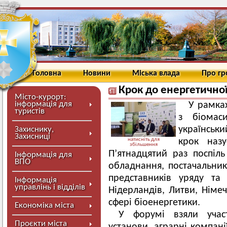
Головна
Новини
Міська влада
Про г
Крок до енергетично
Місто-курорт:
інформація для
У рамка
туристів
з біомаси
українськи
Захиснику,
Захисниці
натисніть для
крок назу
збільшення
П’ятнадцятий раз поспіл
Інформація для
ВПО
обладнання, постачальник
представників уряду та 
Інформація
управлінь і відділів
Нідерландів, Литви, Німеч
сфері біоенергетики.
Економіка міста
У форумі взяли участ
Проєкти міста