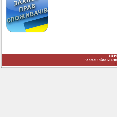
МИРГ
Адреса: 37600, м. Мирг
E