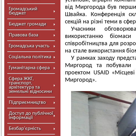
установи, аграрні компані
від Миргорода був перший
Громадський
бюджет
Швайка. Конференція скл
секцій на різні теми в сфе
Бюджет громади
Учасники обговорю
Правова база
використанню біомас
співробітництва для розро
Громадська участь
на стале використання біо
Соціальна політика
У рамках заходу предст
Миргород та побували н
Гуманітарна сфера
проектом USAID «Місцеві 
Сфера ЖКГ,
Миргород».
транспорт,
архітектура та
земельні відносини
Підприємництво
Доступ до публічної
інформації
Безбар’єрність