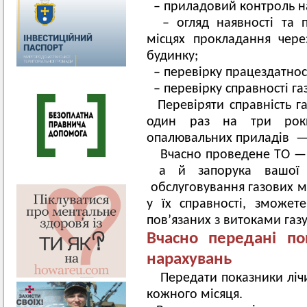
– приладовий контроль на
– огляд наявності та п
місцях прокладання через
будинку;
– перевірку працездатност
– перевірку справності га
Перевіряти справність 
один раз на три роки
опалювальних приладів — 
Вчасно проведене ТО — 
а й запорука вашої б
обслуговування газових ме
у їх справності, зможет
пов’язаних з витоками газу
Вчасно передані по
нарахувань
Передати показники лічи
кожного місяця.