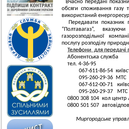
Вчасно передані показни
обсяги споживання газу 
використаний енергоресур
Передавати показник п
“Полтавагаз”, вказую
газорозподільної компан
послугу розподілу природно
Телефони для передачі 
Абонентська служба
тел. 4-36-95
067-611-86-54 київст
095-260-29-36 МТС
067-612-00-71 київст
095-260-29-37 МТС
0800 308 104 кол центр
0800 501 507 автовідпо
Миргородське управл