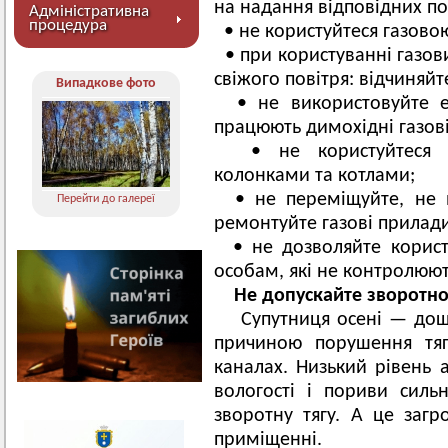
на надання відповідних по
Адміністративна
процедура
• не користуйтеся газовою
• при користуванні газо
свіжого повітря: відчиняйт
Випадкове фото
• не використовуйте е
працюють димохідні газов
• не користуйтеся н
колонками та котлами;
• не переміщуйте, не 
Перейти до галереї
ремонтуйте газові прилади
• не дозволяйте корист
особам, які не контролюють
Не допускайте зворотно
Супутниця осені — дощо
причиною порушення тяг
каналах. Низький рівень 
вологості і пориви силь
зворотну тягу. А це заг
приміщенні.