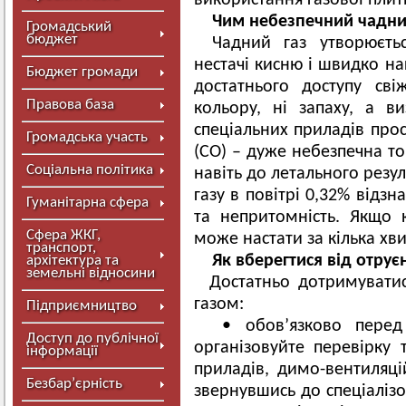
використання газової плити
Чим небезпечний чадни
Громадський
бюджет
Чадний газ утворюєть
нестачі кисню і швидко на
Бюджет громади
достатнього доступу св
Правова база
кольору, ні запаху, а в
спеціальних приладів пр
Громадська участь
(СО) – дуже небезпечна то
Соціальна політика
навіть до летального резул
газу в повітрі 0,32% відз
Гуманітарна сфера
та непритомність. Якщо 
Сфера ЖКГ,
може настати за кілька хв
транспорт,
Як вберегтися від отру
архітектура та
земельні відносини
Достатньо дотримуватис
газом:
Підприємництво
• обов’язково перед 
Доступ до публічної
організовуйте перевірку 
інформації
приладів, димо-вентиляці
Безбар’єрність
звернувшись до спеціалізо