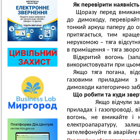
Як перевірити наявність
Щоразу перед вмиканн
до димоходу, перевіряйт
тонкий аркуш паперу до ог
притягається, тим кращ
нерухомою – тяга відсутня
в приміщення – тяга зворо
Відкритий вогонь (зап
використовувати при цьом
Якщо тяга погана, від
газовими приладами з 
димоходи категорично за
Що робити та куди зверт
Якщо відчули запах г
приладах і газопроводі, в
вогонь, не вмикайте і 
електроапаратуру, зал
зателефонуйте в аварійну 