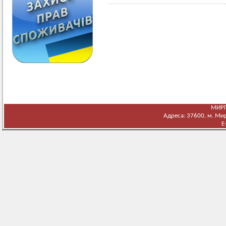
МИРГ
Адреса: 37600, м. Мирг
E