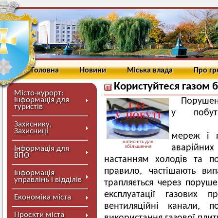
Головна
Новини
Міська влада
Про г
Користуйтеся газом 
Місто-курорт:
інформація для
Поруше
туристів
у побут
обслу
Захиснику,
Захисниці
мереж і п
натисніть для
аварійних
збільшення
Інформація для
ВПО
настанням холодів та п
правило, частішають ви
Інформація
управлінь і відділів
трапляється через поруш
експлуатації газових п
Економіка міста
вентиляційні канали, 
Проєкти міста