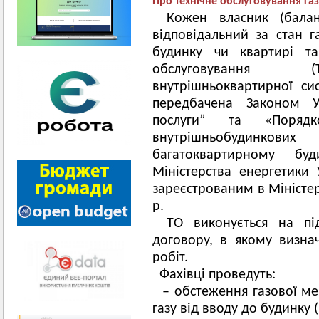
Про технічне обслуговування 
Кожен власник (бала
відповідальний за стан 
будинку чи квартирі т
обслуговування (Т
внутрішньоквартирної с
передбачена Законом У
послуги” та «Порядк
внутрішньобудинков
багатоквартирному бу
Міністерства енергетики
зареєстрованим в Міністер
р.
ТО виконується на пі
договору, в якому визнач
робіт.
Фахівці проведуть:
– обстеження газової м
газу від вводу до будинку 