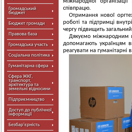
міжнародної організаці
співпрацю.
Громадський
бюджет
Отримання нової оргтех
роботі та підтримці внут
Бюджет громади
чергу підвищить загальний
Правова база
Дякуємо міжнародним п
допомагають українцям 
Громадська участь
реагувати на гуманітарні 
Соціальна політика
Гуманітарна сфера
Сфера ЖКГ,
транспорт,
архітектура та
земельні відносини
Підприємництво
Доступ до публічної
інформації
Безбар’єрність