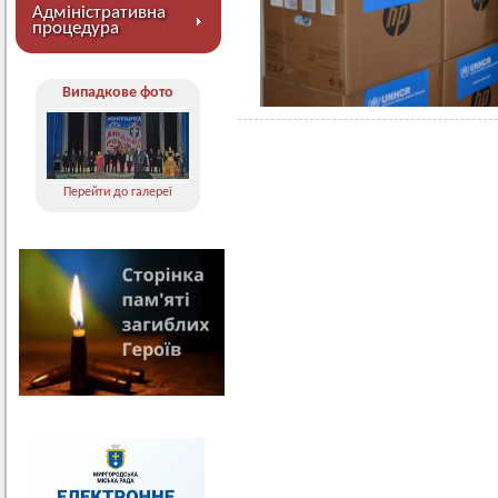
Адміністративна
процедура
Випадкове фото
Перейти до галереї