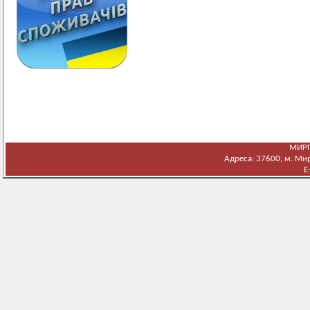
МИРГ
Адреса: 37600, м. Мирг
E