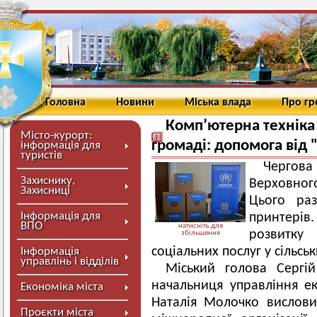
Головна
Новини
Міська влада
Про г
Комп’ютерна техніка 
Місто-курорт:
громаді: допомога від
інформація для
туристів
Чергова
Захиснику,
Верховного
Захисниці
Цього ра
Інформація для
принтерів
ВПО
натисніть для
розвитку
збільшення
соціальних послуг у сільсь
Інформація
управлінь і відділів
Міський голова Сергі
начальниця управління ек
Економіка міста
Наталія Молочко вислови
Проєкти міста