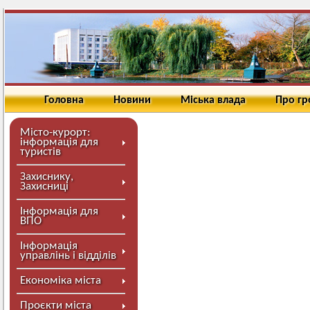
Головна
Новини
Міська влада
Про г
Місто-курорт:
інформація для
туристів
Захиснику,
Захисниці
Інформація для
ВПО
Інформація
управлінь і відділів
Економіка міста
Проєкти міста