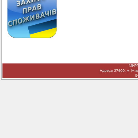
МИРГ
Адреса: 37600, м. Мирг
E