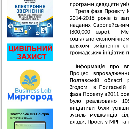
програми двадцяти унів
Третя фаза Проекту
2014-2018 років із з
наданих Європейським
(800,000 євро). Ме
соціально-економічн
шляхом зміцнення спі
громадських ініціатив п
Інформація про вп
Процес впроваджен
Полтавській області
Згодом в Полтаській 
фаза Проекту в2011 ро
було реалізовано 10
ініціативи були успіш
зусиль мешканців сіл
влади, Проекту МРГ та 