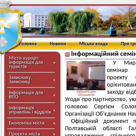
Головна
Новини
Міська влада
Про г
Інформаційний семі
Місто-курорт:
інформація для
У Мирг
туристів
семінар 
проекту 
Захиснику,
Захисниці
орієнтова
заходу від
Інформація для
натисніть для
збільшення
ВПО
Угоди про партнерство, у
головою Сергієм Сол
Інформація
управлінь і відділів
Організації Об’єднаних Нац
Офіційний документ 
Економіка міста
Полтавській області Г
Проєкти міста