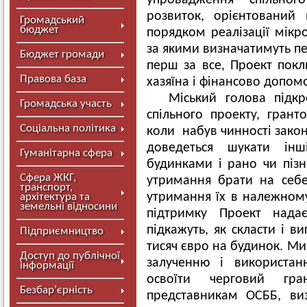
упровадження спільно
розвиток, орієнтований
Громадський
бюджет
порядком реалізації мікро
за якими визначатимуть п
Бюджет громади
перш за все, Проект покл
Правова база
хазяїна і фінансово допомо
Міський голова підкр
Громадська участь
спільного проекту, грант
Соціальна політика
коли набув чинності зако
доведеться шукати інш
Гуманітарна сфера
будинками і рано чи пізно
Сфера ЖКГ,
утримання брати на себе
транспорт,
утримання їх в належному
архітектура та
земельні відносини
підтримку Проект нада
підкажуть, як скласти і в
Підприємництво
тисяч євро на будинок. М
Доступ до публічної
залученню і використа
інформації
освоїти черговий гра
Безбар’єрність
представникам ОСББ, ви