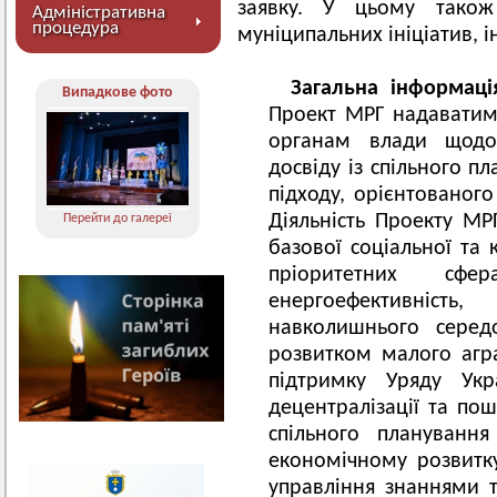
заявку. У цьому також 
Адміністративна
процедура
муніципальних ініціатив, 
Загальна інформац
Випадкове фото
Проект МРГ надаватим
органам влади щодо
досвіду із спільного 
підходу, орієнтованого
Діяльність Проекту М
Перейти до галереї
базової соціальної та 
пріоритетних сфе
енергоефективніст
навколишнього серед
розвитком малого агр
підтримку Уряду Ук
децентралізації та по
спільного планування
економічному розвитк
управління знаннями 