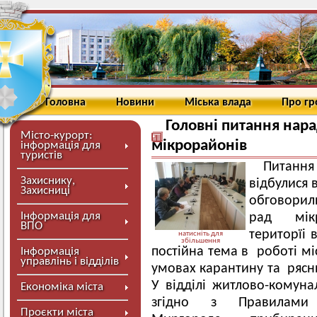
Головна
Новини
Міська влада
Про г
Головні питання нара
Місто-курорт:
мікрорайонів
інформація для
туристів
Питання
Захиснику,
відбулися 
Захисниці
обговорил
Інформація для
рад мікр
ВПО
територїі 
натисніть для
збільшення
постійна тема в роботі мі
Інформація
управлінь і відділів
умовах карантину та рясни
У відділі житлово-комуна
Економіка міста
згідно з Правилами 
Проєкти міста