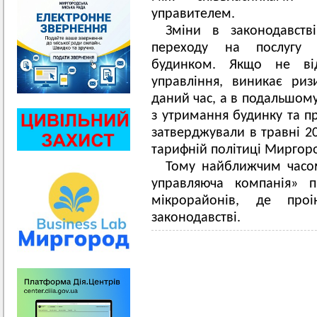
управителем.
Зміни в законодавств
переходу на послугу 
будинком. Якщо не від
управління, виникає ри
даний час, а в подальшому
з утримання будинку та пр
затверджували в травні 20
тарифній політиці Миргор
Тому найближчим часо
управляюча компанія» п
мікрорайонів, де пр
законодавстві.