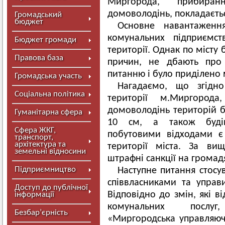
Миргорода, прибиран
домоволодінь, покладається
Громадський
бюджет
Основне навантаженн
комунальних підприємс
Бюджет громади
території. Однак по місту 
Правова база
причин, не дбають про 
питанню і було приділено
Громадська участь
Нагадаємо, що згідно
Соціальна політика
території м.Миргоро
домоволодінь територій 
Гуманітарна сфера
10 см, а також будів
Сфера ЖКГ,
побутовими відходами є
транспорт,
архітектура та
території міста. За ви
земельні відносини
штрафні санкції на громадя
Підприємництво
Наступне питання стосу
співвласниками та управ
Доступ до публічної
Відповідно до змін, які в
інформації
комунальних послуг
Безбар’єрність
«Миргородська управляюч