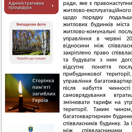
ради, яке є правонаступ
Адміністративна
процедура
житлово-експлуатаційно
щодо порядку подальшо
житлових будинків міст
Випадкове фото
житлово-комунальні послу
управління в червні 20
відносини між співвлас
закріплено право співвла
Перейти до галереї
та будувати з ним дого
відсутнє поняття по
прибудинкової території
управління багатокварти
після набуття чиннос
самоврядування втра
змінювати тарифи на ут
території. Таким чином
багатоквартирним будинко
співвласників будинку. За
між співвласниками 