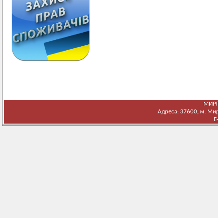
МИРГ
Адреса: 37600, м. Мирг
E